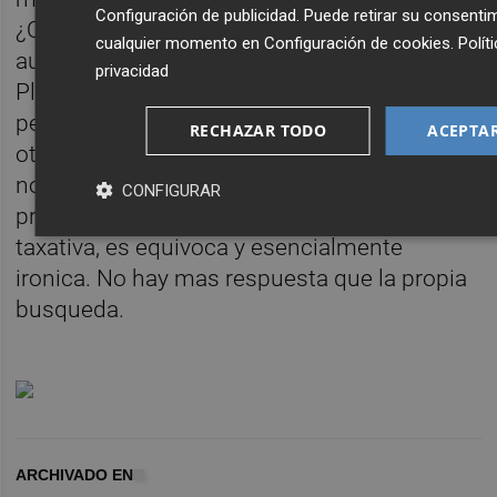
Configuración de publicidad
. Puede retirar su consenti
¿Que extrana fuerza tiene la ficcion que
cualquier momento en
Configuración de cookies
.
Polít
aunque distorsiona la memoria la preserva?
privacidad
Planteamos una censura a la maternidad
pero tambien un homenaje a la madre en
RECHAZAR TODO
ACEPTA
otra encrucijada entre lo que es real y lo que
no lo es. Lanzamos el monologo en forma de
CONFIGURAR
pregunta. La respuesta no es una, ni clara ni
taxativa, es equivoca y esencialmente
ironica. No hay mas respuesta que la propia
busqueda.
ARCHIVADO EN