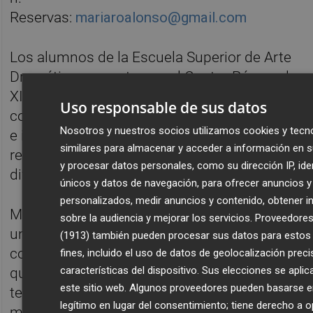
Reservas:
mariaroalonso@gmail.com
Los alumnos de la Escuela Superior de Arte
Dramático presentan en el Centro Párraga la
XIV edición del proyecto 'ESADgeraciones',
Uso responsable de sus datos
con el objetivo de dar a conocer sus trabajos
Nosotros y nuestros socios utilizamos cookies y tecn
e investigaciones a través de la
similares para almacenar y acceder a información en s
representación de diversos montajes de
y procesar datos personales, como su dirección IP, ide
diferentes géneros y lenguajes escénicos.
únicos y datos de navegación, para ofrecer anuncios y
personalizados, medir anuncios y contenido, obtener 
Mi hermana acaba de tener un hijo nace de
sobre la audiencia y mejorar los servicios.
Proveedores
un conflicto real: Maria, autora y personaje
(1913)
también pueden procesar sus datos para estos 
convierte su dolor en trama.¿En que
fines, incluido el uso de datos de geolocalización preci
características del dispositivo. Sus elecciones se aplic
quedamos? ¿Quiero que mi hermana
este sitio web. Algunos proveedores pueden basarse en
tenga un hijo o no quiero? ¿Que significa ser
legítimo en lugar del consentimiento; tiene derecho a 
madre? ¿Que han sido mis padres para mi?