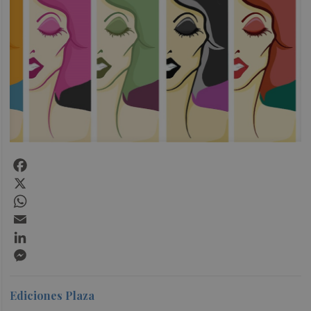
Facebook
X
WhatsApp
Email
LinkedIn
Messenger
Ediciones Plaza