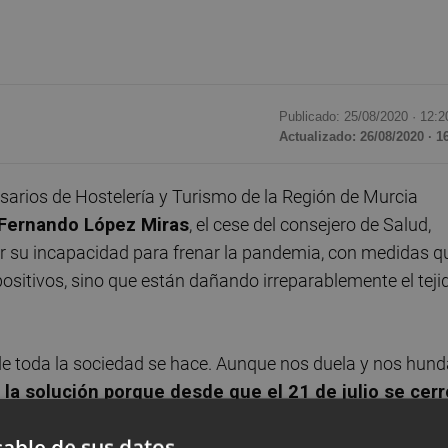
Publicado: 25/08/2020 ·
12:2
Actualizado: 26/08/2020 · 1
arios de Hostelería y Turismo de la Región de Murcia
Fernando López Miras
, el cese del consejero de Salud,
por su incapacidad para frenar la pandemia, con medidas q
positivos, sino que están dañando irreparablemente el teji
n de toda la sociedad se hace. Aunque nos duela y nos hund
la solución porque desde que el 21 de julio se cerr
 los 3.570 casos acumulados y 158 casos activos a
able de sus datos
e agosto
, cuando se anunciaron las últimas restricciones",