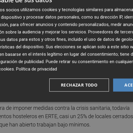
ez.
os socios utilizamos cookies y tecnologías similares para almacena
dispositivo y procesar datos personales, como su dirección IP, iden
ción, para ofrecer anuncios y contenido personalizados, medir anun
as –"muchas de ellas sin base científica"- y la falta de ap
n sobre la audiencia y mejorar los servicios.
Proveedores de tercer
r al que no están dejando trabajar. "Durante el estado de
s datos para estos y otros fines, incluido el uso de datos de geolo
das, como los ERTE, que algo ayudaron.
rísticas del dispositivo. Sus elecciones se aplican solo a este sitio
 basarse en el interés legítimo en lugar del consentimiento; tiene 
ad y solo ofrecen préstamos para unas empresas qu
guración de publicidad
. Puede retirar su consentimiento en cualqu
 tampoco tengan la confianza de los bancos"
, adviert
cookies
.
Política de privacidad
onal acordó informar a los hosteleros y coordinar con ell
or la prensa, como todo el mundo".
RECHAZAR TODO
ACE
ora de imponer medidas contra la crisis sanitaria, todavía
ntos hosteleros en ERTE, casi un 25% de locales cerrados
 que han abierto trabajan bajo mínimos.