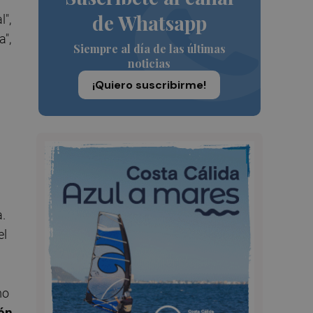
de Whatsapp
l",
a",
Siempre al día de las últimas
noticias
¡Quiero suscribirme!
a.
el
mo
ón