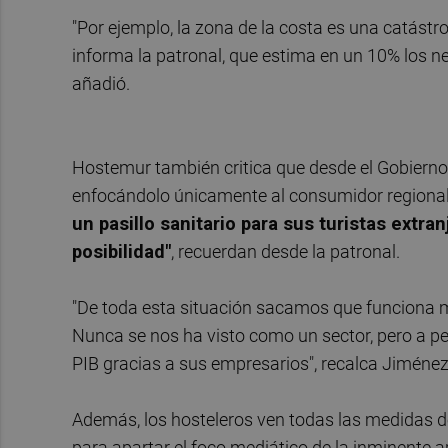
"Por ejemplo, la zona de la costa es una catástr
informa la patronal, que estima en un 10% los ne
añadió.
Hostemur también critica que desde el Gobierno 
enfocándolo únicamente al consumidor regiona
un pasillo sanitario para sus turistas extra
posibilidad"
, recuerdan desde la patronal.
"De toda esta situación sacamos que funciona muy
Nunca se nos ha visto como un sector, pero a pe
PIB gracias a sus empresarios", recalca Jiménez
Además, los hosteleros ven todas las medidas d
para apartar el foco mediático de la inminente a