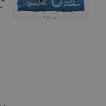
os
que