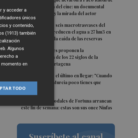
1
Águilas a la cima del cine: un documental
r y acceder a
recupera la voz y la mirada del actor
tificadores únicos
2
Fin a la racha de seis macrotrasvases del
cios y contenido,
oyo
Tajo al Segura: reducen el agua a 27 hm3 en
os (1913)
también
septiembre por la caída de las reservas
calización
 web. Algunos
3
Dos asociaciones proponen la
derecho a
conmemoración de los 22 siglos de la
e
ier momento en
fundación de Cartagena
en.
4
Álvaro Giménez, el último en llegar: "Cuando
os
te llama el Real Murcia poco tienes que
PTAR TODO
pensar"
5
Las Fiestas de Sodales de Fortuna arrancan
este fin de semana: estas son sus once Ninfas
Suscríbete al canal