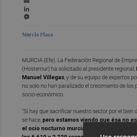
LinkedIn
Messenger
Murcia Plaza
MURCIA (Efe). La Federación Regional de Empres
(Hostemur) ha solicitado al presidente regional,
Manuel Villegas
, y de su equipo de expertos 
no solo no han paralizado el crecimiento de los 
socio-económico.
"Si hay que sacrificar nuestro sector por el bie
se hace,
pero estamos viendo que ésa no es 
el ocio nocturno murciano se ha pasado de
Uso respons
los 6.610 y 2.229 respectivamente el 24 d