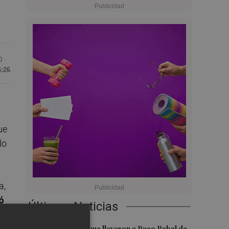
0
6:26
ue
do
a,
ó
Últimas Noticias
Las '200 vidas' que llevaron a Paco Rabal de