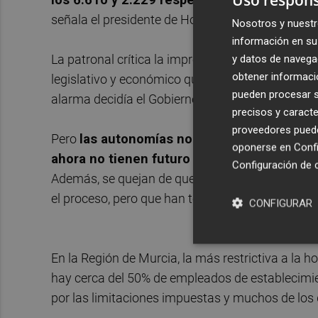
señala el presidente de Hostemur,
Jesús Jimén
Nosotros y nuestr
información en su 
y datos de navega
La patronal crítica la improvisación de las medid
obtener informació
legislativo y económico que respalden a un secto
pueden procesar su
alarma decidía el Gobierno central y hubo medi
precisos y caracte
proveedores pueden
Pero
las autonomías no tienen esa capacid
oponerse en
Confi
ahora no tienen futuro y que posiblemente
Configuración de 
Además, se quejan de que la administración regi
el proceso, pero que han tenido que enterarse "p
CONFIGURAR
En la Región de Murcia, la más restrictiva a la h
hay cerca del 50% de empleados de establecimie
por las limitaciones impuestas y muchos de los