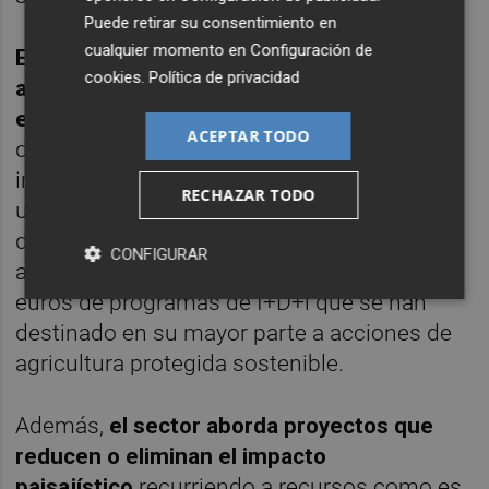
Puede retirar su consentimiento en
cualquier momento en
Configuración de
El sector se caracteriza en la Región por la
cookies
.
Política de privacidad
alta tecnificación de las fabricantes y de la
empresas auxiliares.
Su potencial de
ACEPTAR TODO
despegue está ligado a las líneas de
investigación seguidas desde las
RECHAZAR TODO
universidades regionales y de la innovación
desde las empresas, que en los tres últimos
CONFIGURAR
años han captado unos 800 millones de
euros de programas de I+D+i que se han
destinado en su mayor parte a acciones de
agricultura protegida sostenible.
Además,
el sector aborda proyectos que
reducen o eliminan el impacto
paisajístico
recurriendo a recursos como es