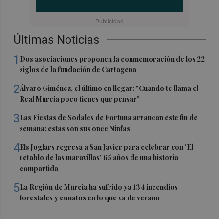
Últimas Noticias
1
Dos asociaciones proponen la conmemoración de los 22
siglos de la fundación de Cartagena
2
Álvaro Giménez, el último en llegar: "Cuando te llama el
Real Murcia poco tienes que pensar"
3
Las Fiestas de Sodales de Fortuna arrancan este fin de
semana: estas son sus once Ninfas
4
Els Joglars regresa a San Javier para celebrar con 'El
retablo de las maravillas' 65 años de una historia
compartida
5
La Región de Murcia ha sufrido ya 134 incendios
forestales y conatos en lo que va de verano