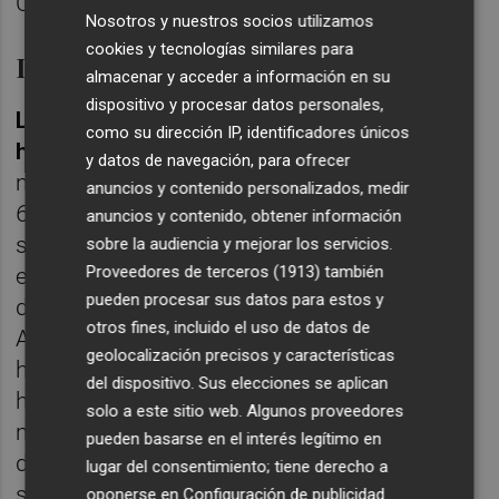
Cuenca Vertiente del Mar Menor.
Nosotros y nuestros socios utilizamos
cookies y tecnologías similares para
Industria 4.0
almacenar y acceder a información en su
dispositivo y procesar datos personales,
La Región de Murcia cuenta con unas 5.840
como su dirección IP, identificadores únicos
hectáreas de agricultura protegida
,
y datos de navegación, para ofrecer
mientras que en toda España alcanza las
anuncios y contenido personalizados, medir
66.000 has, lo que supone un 0,14% de la
anuncios y contenido, obtener información
superficie total del cultivo vigente, según la
sobre la audiencia y mejorar los servicios.
Proveedores de terceros (1913)
también
encuesta sobre la superficie y rendimientos
pueden procesar sus datos para estos y
de cultivos (ESYRCE). A modo de referencia,
otros fines, incluido el uso de datos de
Almería cuenta con más de 30.000
geolocalización precisos y características
hectáreas y Holanda con sólo 9.000
del dispositivo. Sus elecciones se aplican
hectáreas atiende a un mercado de 500
solo a este sitio web. Algunos proveedores
millones de consumidores.Por eso,
pueden basarse en el interés legítimo en
defienden las posibilidades de crecimiento
lugar del consentimiento; tiene derecho a
son enormes.
oponerse en
Configuración de publicidad
.