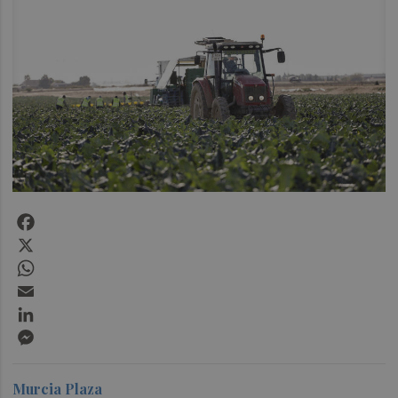
Facebook
X
WhatsApp
Email
LinkedIn
Messenger
Murcia Plaza