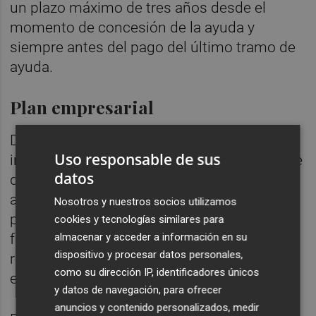
un plazo máximo de tres años desde el
momento de concesión de la ayuda y
siempre antes del pago del último tramo de
ayuda.
Plan empresarial
Deben presentar un plan empresarial que
Uso responsable de sus
incluirá un estudio técnico económico viable
datos
que prevea que la explotación agraria
alcanzará la calificación de prioritaria en el
Nosotros y nuestros socios utilizamos
período máximo de cinco años desde la
cookies y tecnologías similares para
almacenar y acceder a información en su
fecha de concesión de la ayuda, y se ha
dispositivo y procesar datos personales,
residir en la comarca donde radique la
como su dirección IP, identificadores únicos
explotación o comarcas limítrofes.
y datos de navegación, para ofrecer
anuncios y contenido personalizados, medir