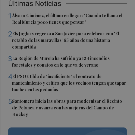
Últimas Noticias
1
Álvaro Giménez, el último en llegar: "Cuando te llama el
Real Murcia poco tienes que pensar"
2
Els Joglars regresa a San Javier para celebrar con 'El
retablo de las maravillas' 65 años de una historia
compartida
3
La Región de Murcia ha sufrido ya 134 incendios
forestales y conatos en lo que va de verano
4
El PSOE tilda de "insuficiente" el contrato de
mantenimiento y critica que los vecinos tengan que tapar
baches en las pedanías
5
Santomera inicia las obras para modernizar el Recinto
de Petanca y avanza con las mejoras del Campo de
Hockey