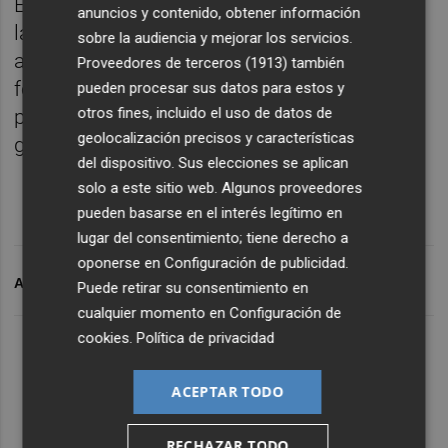
En el plan empresarial, de conformidad con
anuncios y contenido, obtener información
la orientación productiva de la explotación
sobre la audiencia y mejorar los servicios.
agrícola o ganadera, se deberá planificar la
Proveedores de terceros (1913)
también
formación específica en la aplicación de
pueden procesar sus datos para estos y
otros fines, incluido el uso de datos de
productos fitosanitarios o biocidas
geolocalización precisos y características
ganaderos.
del dispositivo. Sus elecciones se aplican
solo a este sitio web. Algunos proveedores
pueden basarse en el interés legítimo en
lugar del consentimiento; tiene derecho a
oponerse en
Configuración de publicidad
.
ARCHIVADO EN
AGRICULTURA
EMPRESAS
JÓVENES
Puede retirar su consentimiento en
cualquier momento en
Configuración de
cookies
.
Política de privacidad
ACEPTAR TODO
RECHAZAR TODO