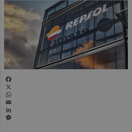
Facebook
X
WhatsApp
Email
LinkedIn
Messenger