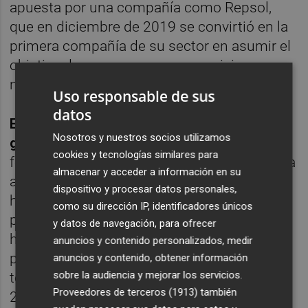
apuesta por una compañía como Repsol,
que en diciembre de 2019 se convirtió en la
primera compañía de su sector en asumir el
objetivo de ser un grupo cero emisiones
netas en 2050.
Uso responsable de sus
datos
Este incremento en la participación del
Nosotros y nuestros socios utilizamos
grupo dirigido por Josu Jon Imaz
por el
cookies y tecnologías similares para
fondo también se produce por el efecto de la
almacenar y acceder a información en su
amortización de acciones que viene
dispositivo y procesar datos personales,
haciendo la energética como fórmula de
como su dirección IP, identificadores únicos
pago a sus inversores, lo que hace que, al
y datos de navegación, para ofrecer
haber menos títulos en circulación,
anuncios y contenido personalizados, medir
porcentualmente los accionistas presentes
anuncios y contenido, obtener información
sobre la audiencia y mejorar los servicios.
tengan más porcentaje de capital. En este
Proveedores de terceros (1913)
también
2023, Repsol destina 2.400 millones de