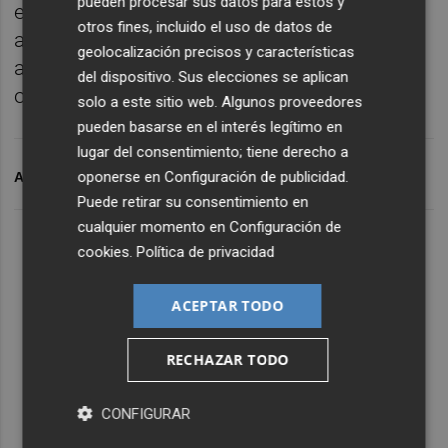
pueden procesar sus datos para estos y
euros a retribución y recompra y
otros fines, incluido el uso de datos de
amortización de acciones, lo que representa
geolocalización precisos y características
al menos el 30% del flujo de caja de las
del dispositivo. Sus elecciones se aplican
operaciones.
solo a este sitio web. Algunos proveedores
pueden basarse en el interés legítimo en
lugar del consentimiento; tiene derecho a
oponerse en
Configuración de publicidad
.
ARCHIVADO EN
NORGES BANK
REPSOL
Puede retirar su consentimiento en
cualquier momento en
Configuración de
cookies
.
Política de privacidad
ACEPTAR TODO
RECHAZAR TODO
CONFIGURAR