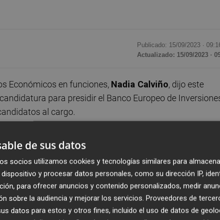
Publicado: 15/09/2023 ·
09:1
Actualizado: 15/09/2023 · 0
os Económicos en funciones,
Nadia Calviño
, dijo este
candidatura para presidir el Banco Europeo de Inversione
candidatos al cargo.
os medios a su llegada a la reunión informal de ministr
able de sus datos
que se celebra en Santiago de Compostela, en la que l
os socios utilizamos cookies y tecnologías similares para almacena
vén elegir todavía un nombre.
dispositivo y procesar datos personales, como su dirección IP, iden
ción, para ofrecer anuncios y contenido personalizados, medir anun
ersonas que se están presentando para el puesto, creo que
n sobre la audiencia y mejorar los servicios.
Proveedores de tercer
 vicepresidenta española preguntada sobre si su
s datos para estos y otros fines, incluido el uso de datos de geolo