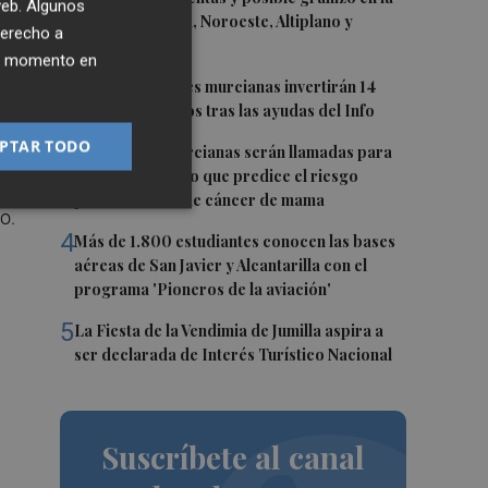
 web. Algunos
Vega del Segura, Noroeste, Altiplano y
derecho a
Guadalentín
ier momento en
2
Más de 90 pymes murcianas invertirán 14
de
millones de euros tras las ayudas del Info
PTAR TODO
3
Más de 300 murcianas serán llamadas para
el primer estudio que predice el riesgo
personalizado de cáncer de mama
o.
4
Más de 1.800 estudiantes conocen las bases
aéreas de San Javier y Alcantarilla con el
programa 'Pioneros de la aviación'
5
La Fiesta de la Vendimia de Jumilla aspira a
ser declarada de Interés Turístico Nacional
Suscríbete al canal