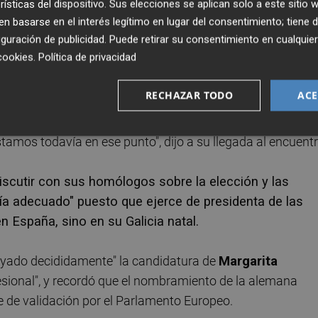
 dado que
Margarita Delgado
no ha sido nominada para
rísticas del dispositivo. Sus elecciones se aplican solo a este sitio
 basarse en el interés legítimo en lugar del consentimiento; tiene 
guración de publicidad
. Puede retirar su consentimiento en cualqu
cookies
.
Política de privacidad
zas,
Vicent Van Peteghem
, informará a los ministros 
lugar desde que se abrió formalmente el proceso de
RECHAZAR TODO
ACE
artó que la nominación vaya a producirse en Santiago.
stamos todavía en ese punto", dijo a su llegada al encuentr
discutir con sus homólogos sobre la elección y las
ría adecuado" puesto que ejerce de presidenta de las
n España, sino en su Galicia natal.
yado decididamente" la candidatura de
Margarita
fesional", y recordó que el nombramiento de la alemana
e de validación por el Parlamento Europeo.