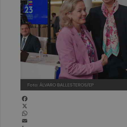
Foto: ÁLVARO BALLESTEROS/EP
Facebook
X
WhatsApp
Email
LinkedIn