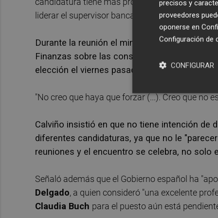
candidatura tiene más probabilidades de éxito
precisos y caracte
liderar el supervisor bancario europeo.
proveedores pueden
oponerse en
Confi
Configuración de 
Durante la reunión el ministro belga de Finan
Finanzas sobre las consultas que han tenido 
CONFIGURAR
elección el viernes pasado, aunque este desc
"No creo que haya que forzar (...). Creo que no e
Calviño insistió en que no tiene intención de 
diferentes candidaturas, ya que no le "parece
reuniones y el encuentro se celebra, no solo e
Señaló además que el Gobierno español ha "apo
Delgado
, a quien consideró "una excelente pro
Claudia Buch
para el puesto aún está pendient