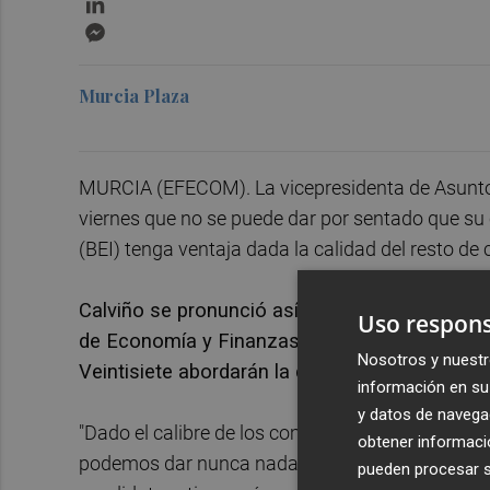
Messenger
Murcia Plaza
MURCIA (EFECOM). La vicepresidenta de Asunt
viernes que no se puede dar por sentado que su 
(BEI) tenga ventaja dada la calidad del resto de 
Calviño se pronunció así en declaraciones a l
Uso respons
de Economía y Finanzas de la Unión Europea 
Nosotros y nuestr
Veintisiete abordarán la cuestión pero no pre
información en su 
y datos de navega
"Dado el calibre de los competidores y de las p
obtener informació
podemos dar nunca nada por sentado", indicó la
pueden procesar su