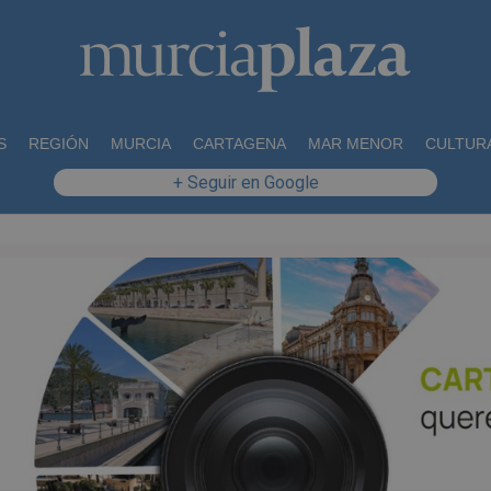
S
REGIÓN
MURCIA
CARTAGENA
MAR MENOR
CULTUR
+ Seguir en Google