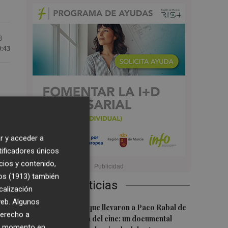
3
0:43
 1
r y acceder a
tificadores únicos
cios y contenido,
os (1913)
también
Últimas Noticias
calización
 web. Algunos
1
Las '200 vidas' que llevaron a Paco Rabal de
derecho a
Águilas a la cima del cine: un documental
res
ier momento en