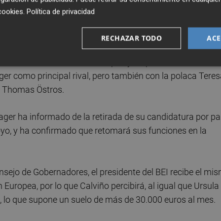
tración, que se reunirá el próximo viernes y tras el cual 
cookies
.
Política de privacidad
l.
RECHAZAR TODO
ACE
el BEI durante los próximos seis años, a partir del próxim
presidenta de la Comisión Europea y responsable de
er como principal rival, pero también con la polaca Tere
co Thomas Östros.
ager ha informado de la retirada de su candidatura por pa
oyo, y ha confirmado que retomará sus funciones en la
sejo de Gobernadores, el presidente del BEI recibe el mi
Europea, por lo que Calviño percibirá, al igual que Ursula
, lo que supone un suelo de más de 30.000 euros al mes.