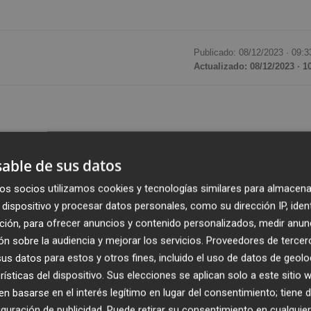
Publicado: 08/12/2023 ·
09:3
Actualizado: 08/12/2023 · 1
te viernes a la vicepresidenta y ministra de Asuntos
able de sus datos
idir el
Banco Europeo de Inversiones (BEI)
a partir del
ner Hoyer
, informaron fuentes europeas.
os socios utilizamos cookies y tecnologías similares para almacena
dispositivo y procesar datos personales, como su dirección IP, iden
 pone fin al proceso político informal y permite pasar al
ción, para ofrecer anuncios y contenido personalizados, medir anun
n sobre la audiencia y mejorar los servicios.
Proveedores de tercer
s datos para estos y otros fines, incluido el uso de datos de geolo
rísticas del dispositivo. Sus elecciones se aplican solo a este sitio
didata que reúne respaldo suficiente, el ministro de
 basarse en el interés legítimo en lugar del consentimiento; tiene 
ostenta la presidencia rotatoria del Consejo de Gobernado
guración de publicidad
. Puede retirar su consentimiento en cualqu