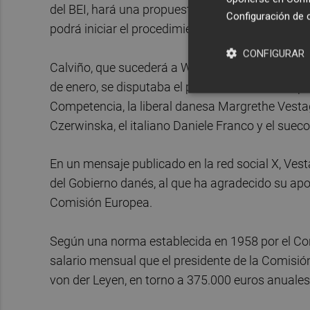
del BEI, hará una propuesta al Consejo de Adminis
Configuración de 
podrá iniciar el procedimiento de votación forma
CONFIGURAR
Calviño, que sucederá a Werner Hoyer al frente d
de enero, se disputaba el puesto con la ex vice
Competencia, la liberal danesa Margrethe Vestag
Czerwinska, el italiano Daniele Franco y el sue
En un mensaje publicado en la red social X, Vest
del Gobierno danés, al que ha agradecido su ap
Comisión Europea.
Según una norma establecida en 1958 por el Con
salario mensual que el presidente de la Comisión 
von der Leyen, en torno a 375.000 euros anuales