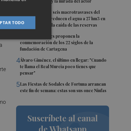
recupera la voz y la mirada del actor
se
2
Fin a la racha de seis macrotrasvases del
Tajo al Segura: reducen el agua a 27 hm3 en
PTAR TODO
septiembre por la caída de las reservas
o 1
3
Dos asociaciones proponen la
conmemoración de los 22 siglos de la
sa
fundación de Cartagena
4
Álvaro Giménez, el último en llegar: "Cuando
te llama el Real Murcia poco tienes que
rte
pensar"
5
Las Fiestas de Sodales de Fortuna arrancan
este fin de semana: estas son sus once Ninfas
smo
Suscríbete al canal
de Whatsapp