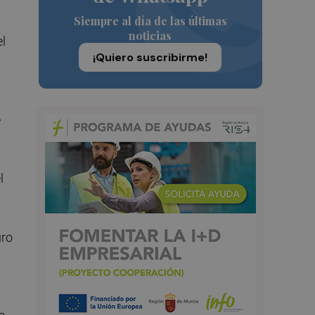
Siempre al día de las últimas
noticias
el
¡Quiero suscribirme!
e
l
uro