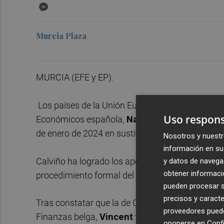
Messenger
Murcia Plaza
MURCIA (EFE y EP).
Los países de la Unión Europea (UE) eligieron es
Uso respons
Económicos española,
Nadia Calviño
, para pres
de enero de 2024 en sustitución del alemán
Wer
Nosotros y nuestr
información en su 
Calviño ha logrado los apoyos necesarios, lo que
y datos de navega
obtener informació
procedimiento formal del BEI.
pueden procesar su
precisos y caracte
Tras constatar que la de Calviño era la única can
proveedores pueden
Finanzas belga,
Vincent van Peteghem
, que 
oponerse en
Confi