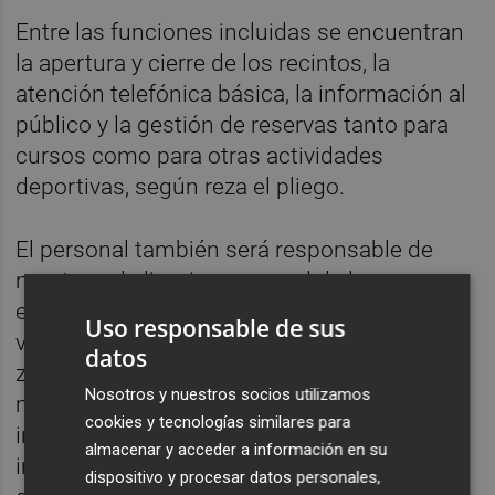
Entre las funciones incluidas se encuentran
la apertura y cierre de los recintos, la
atención telefónica básica, la información al
público y la gestión de reservas tanto para
cursos como para otras actividades
deportivas, según reza el pliego.
El personal también será responsable de
mantener la limpieza general de los
espacios, prestando especial atención a
Uso responsable de sus
vestuarios, aseos, duchas, gradas, pasillos y
datos
zonas comunes. Además, se realizará el
Nosotros y nuestros socios utilizamos
mantenimiento y conservación tanto del
cookies y tecnologías similares para
interior como del entorno exterior de las
almacenar y acceder a información en su
instalaciones, lo que incluye el tratamiento
dispositivo y procesar datos personales,