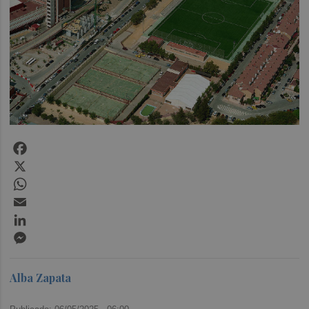
Facebook
X
WhatsApp
Email
LinkedIn
Messenger
Alba Zapata