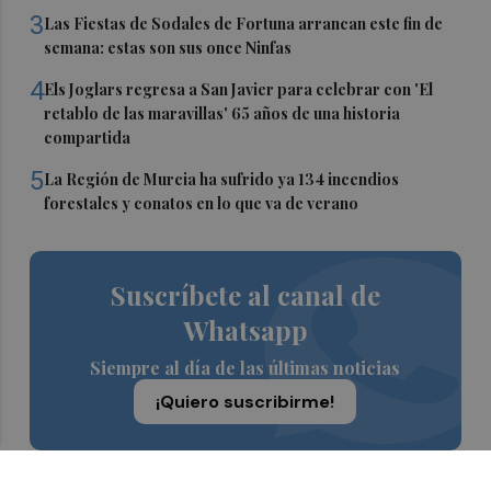
3
Las Fiestas de Sodales de Fortuna arrancan este fin de
semana: estas son sus once Ninfas
4
Els Joglars regresa a San Javier para celebrar con 'El
retablo de las maravillas' 65 años de una historia
compartida
5
La Región de Murcia ha sufrido ya 134 incendios
forestales y conatos en lo que va de verano
Suscríbete al canal de
Whatsapp
Siempre al día de las últimas noticias
¡Quiero suscribirme!