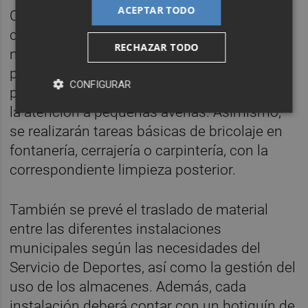
ACEPTAR TODO
Otras tareas incluidas son la vigilancia del
correcto uso de las instalaciones, la
RECHAZAR TODO
manipulación de la maquinaria necesaria
para su funcionamiento, la ejecución de
CONFIGURAR
programas de mantenimiento preventivo, y
la atención a pequeñas averías. Asimismo,
se realizarán tareas básicas de bricolaje en
fontanería, cerrajería o carpintería, con la
correspondiente limpieza posterior.
También se prevé el traslado de material
entre las diferentes instalaciones
municipales según las necesidades del
Servicio de Deportes, así como la gestión del
uso de los almacenes. Además, cada
instalación deberá contar con un botiquín de