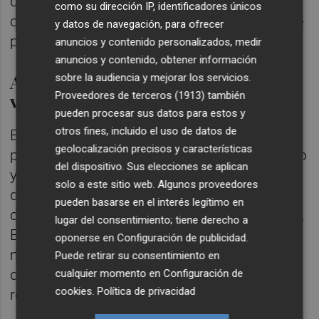
de malas hierbas, la limpieza de canalones,
como su dirección IP, identificadores únicos
cubiertas, terrazas y demás elementos clave
y datos de navegación, para ofrecer
para su uso seguro.
anuncios y contenido personalizados, medir
anuncios y contenido, obtener información
Apoyo logístico durante eventos y
sobre la audiencia y mejorar los servicios.
Proveedores de terceros (1913)
también
vigilancia de los edificios
pueden procesar sus datos para estos y
otros fines, incluido el uso de datos de
El contrato contempla también la
geolocalización precisos y características
preparación y limpieza del material deportivo
del dispositivo. Sus elecciones se aplican
y del mobiliario, así como el apoyo logístico
solo a este sitio web. Algunos proveedores
durante eventos, entrenamientos
pueden basarse en el interés legítimo en
concertados o uso por parte de particulares.
lugar del consentimiento; tiene derecho a
En estos casos, se deberá asegurar que el
oponerse en
Configuración de publicidad
.
material esté disponible y en buen estado, y
Puede retirar su consentimiento en
que la actividad se desarrolle según los
cualquier momento en
Configuración de
cookies
.
Política de privacidad
requisitos técnicos establecidos.