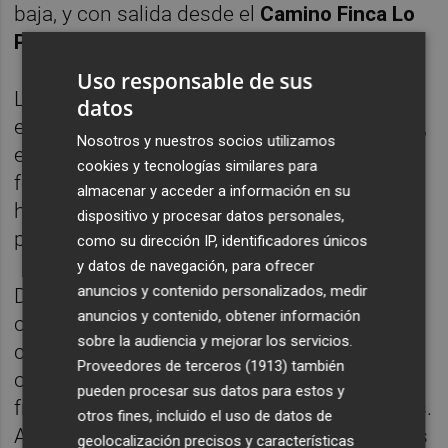
baja, y con salida desde el
Camino Finca Lo
Pertiguero
.
Uso responsable de sus
La Rambla del Cigarrón, situada en el
datos
entorno del sureste del municipio de Murcia,
Nosotros y nuestros socios utilizamos
es un enclave de gran interés geológico que
cookies y tecnologías similares para
forma parte de antiguas zonas marinas que,
almacenar y acceder a información en su
hace millones de años, estuvieron cubiertas
dispositivo y procesar datos personales,
por el mar.
como su dirección IP, identificadores únicos
y datos de navegación, para ofrecer
anuncios y contenido personalizados, medir
Durante la ruta, los participantes podrán
anuncios y contenido, obtener información
observar e identificar restos fósiles marinos,
sobre la audiencia y mejorar los servicios.
como conchas de moluscos, restos de
Proveedores de terceros (1913)
también
organismos marinos calcificados,
pueden procesar sus datos para estos y
fragmentos de corales y otros invertebrados.
otros fines, incluido el uso de datos de
Además, se explicará el papel de las ramblas
geolocalización precisos y características