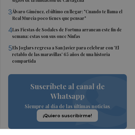
siglos de la fundación de Cartagena
3
Álvaro Giménez, el último en llegar: "Cuando te llama el
Real Murcia poco tienes que pensar"
4
Las Fiestas de Sodales de Fortuna arrancan este fin de
semana: estas son sus once Ninfas
5
Els Joglars regresa a San Javier para celebrar con 'El
retablo de las maravillas' 65 años de una historia
compartida
Suscríbete al canal de
Whatsapp
Siempre al día de las últimas noticias
¡Quiero suscribirme!