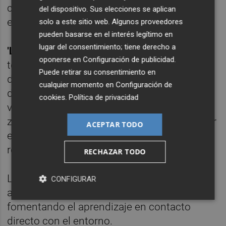
como cauces naturales fundamentales para
del dispositivo. Sus elecciones se aplican
el drenaje en episodios de lluvias intensas.
solo a este sitio web. Algunos proveedores
pueden basarse en el interés legítimo en
lugar del consentimiento; tiene derecho a
'Las ermitas de la huerta de Alquerías'
oponerse en
Configuración de publicidad
.
tendrá lugar el sábado 25 de abril. De baja
Puede retirar su consentimiento en
dificultad y con una distancia de 6 km, se
cualquier momento en
Configuración de
descubrirán varias ermitas históricas
cookies
.
Política de privacidad
vinculadas a la vida agrícola y religiosa de la
zona. Durante el recorrido se pondrá en valor
ACEPTAR TODO
el paisaje de la huerta, caracterizado por su
red de acequias, caminos y cultivos.
RECHAZAR TODO
Las rutas, están diseñadas para ser
CONFIGURAR
accesibles, participativas y didácticas,
fomentando el aprendizaje en contacto
directo con el entorno.