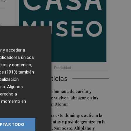
4:17
a
e
r y acceder a
tificadores únicos
cios y contenido,
os (1913)
también
Últimas Noticias
calización
 web. Algunos
1
Una gran cadena humana de cariño y
derecho a
reivindicación se vuelve a abrazar en las
s
ier momento en
playas por el Mar Menor
2
Vuelven las lluvias este domingo: activan la
alerta por tormentas y posible granizo en la
PTAR TODO
Vega del Segura, Noroeste, Altiplano y