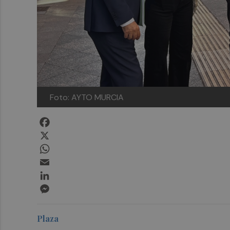
Foto: AYTO MURCIA
Facebook
X
WhatsApp
Email
LinkedIn
Messenger
Plaza