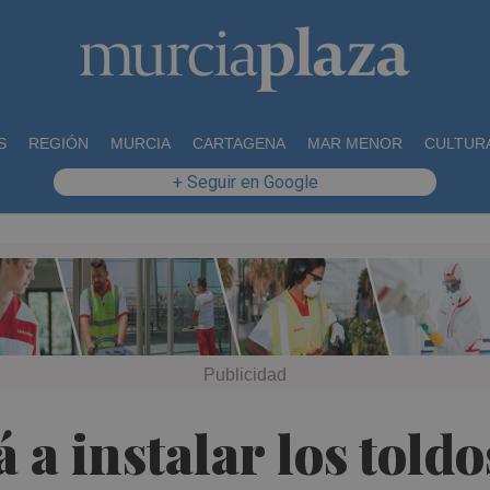
S
REGIÓN
MURCIA
CARTAGENA
MAR MENOR
CULTUR
+ Seguir en Google
a instalar los toldo