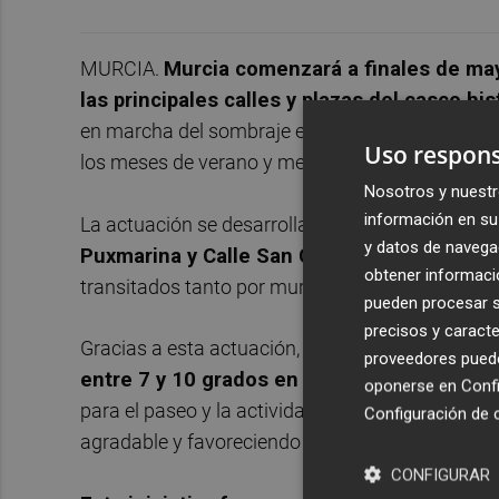
MURCIA.
Murcia comenzará a finales de mayo
las principales calles y plazas del casco his
en marcha del sombraje en el centro de la ciudad
Uso respons
los meses de verano y mejorar el confort de veci
Nosotros y nuestr
información en su 
La actuación se desarrollará en las
calles Trape
y datos de navega
Puxmarina y Calle San Cristóbal,
al igual que
obtener informació
transitados tanto por murcianos como por turis
pueden procesar su
precisos y caracte
Gracias a esta actuación, que
reducirá la tem
proveedores pueden
entre 7 y 10 grados en las horas centrales 
oponerse en
Confi
para el paseo y la actividad diaria en pleno ce
Configuración de 
agradable y favoreciendo la estancia y el tránsit
CONFIGURAR