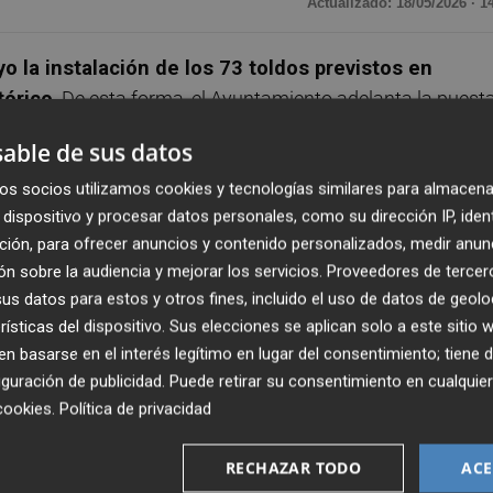
Actualizado: 18/05/2026 · 1
 la instalación de los 73 toldos previstos en
tórico
. De esta forma, el Ayuntamiento adelanta la puest
 con el objetivo de mitigar las altas temperaturas durant
able de sus datos
nos, visitantes y comerciantes.
os socios utilizamos cookies y tecnologías similares para almacena
dispositivo y procesar datos personales, como su dirección IP, iden
ría y Platería, así como en la Plaza Joufré, Plaza
ción, para ofrecer anuncios y contenido personalizados, medir anun
 en ediciones anteriores, por ser espacios especialmente
n sobre la audiencia y mejorar los servicios.
Proveedores de tercer
tas.
s datos para estos y otros fines, incluido el uso de datos de geolo
rísticas del dispositivo. Sus elecciones se aplican solo a este sitio
peratura ambiente y del pavimento en estas zonas
 basarse en el interés legítimo en lugar del consentimiento; tiene 
del dí
a, se crearán entornos más agradables y sostenible
guración de publicidad
. Puede retirar su consentimiento en cualqu
ntro de la ciudad, generando una sensación térmica más
cookies
.
Política de privacidad
o peatonal.
RECHAZAR TODO
ACE