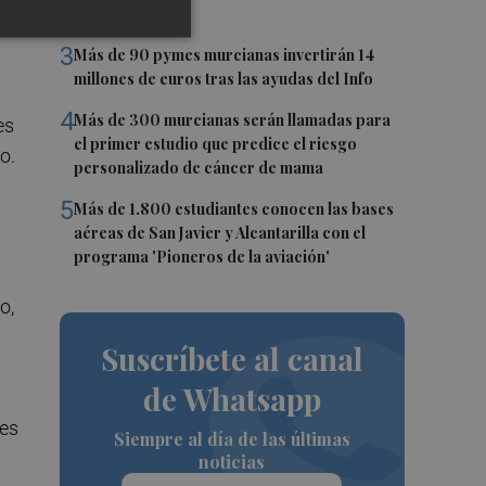
Guadalentín
3
Más de 90 pymes murcianas invertirán 14
millones de euros tras las ayudas del Info
4
Más de 300 murcianas serán llamadas para
es
el primer estudio que predice el riesgo
o.
personalizado de cáncer de mama
5
Más de 1.800 estudiantes conocen las bases
aéreas de San Javier y Alcantarilla con el
programa 'Pioneros de la aviación'
o,
Suscríbete al canal
de Whatsapp
tes
Siempre al día de las últimas
noticias