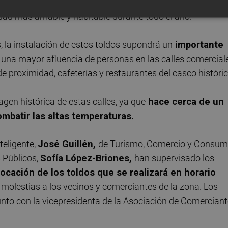
 municipal para adaptar los espacios urbanos a las
udad más amable y habitable durante todo el año.
, la instalación de estos toldos supondrá un
importante
una mayor afluencia de personas en las calles comercial
proximidad, cafeterías y restaurantes del casco históric
agen histórica de estas calles, ya que
hace cerca de un
ombatir las altas temperaturas.
teligente,
José Guillén,
de Turismo, Comercio y Consum
 Públicos,
Sofía López-Briones,
han supervisado los
locación de los toldos que se realizará en horario
í molestias a los vecinos y comerciantes de la zona. Los
junto con la vicepresidenta de la Asociación de Comercian