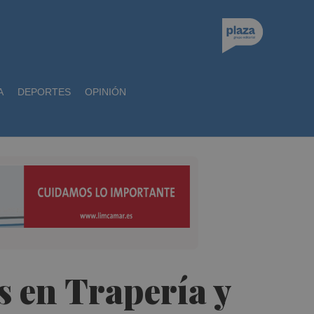
A
DEPORTES
OPINIÓN
s en Trapería y