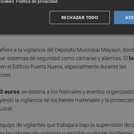
cookies
.
Política de privacidad
ceso de licitación dispondrán hasta el 18 de junio para
a de los tres lotes establecidos en los pliegos. Finalizado 
RECHAZAR TODO
ACE
ión, se prevé que el servicio comience a principios de
.
 refiere a la vigilancia del Depósito Municipal Mayayo, don
rvisar sistemas de seguridad como cámaras y alarmas. El
lo
s en el Edificio Puerta Nueva, especialmente durante las
iones.
3 euros
, se destina a los festivales y eventos organizado
yendo la vigilancia de los bienes materiales y la protecció
Local.
quipo de vigilantes que trabajará bajo la supervisión de 
r las labores de vigilancia y reportar cualquier incidencia