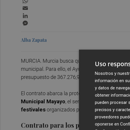
Email
LinkedIn
Messenger
Alba Zapata
MURCIA. Murcia busca quién se encargue de la vi
Uso respons
municipal. Para ello, el Ayuntamiento ha sacado a
Nosotros y nuestr
presupuesto de 367.276,98 euros dividido en tres
información en su 
y datos de navega
El contrato abarca la protección y vigilancia de
obtener informació
Municipal Mayayo
, el servicio de Estadística y
pueden procesar su
festivales
organizados por el Servicio de Cultur
precisos y caracte
proveedores pueden
Contrato para los próximos dos año
oponerse en
Confi