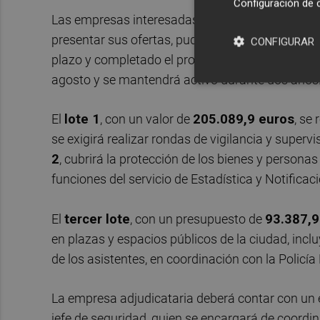
Configuración de 
Las empresas interesadas en participar en el pro
presentar sus ofertas, pudiendo optar a cualquier
CONFIGURAR
plazo y completado el procedimiento de adjudicac
agosto y se mantendrá activo durante dos años
El
lote 1
, con un valor de
205.089,9 euros
, se
se exigirá realizar rondas de vigilancia y supe
2
, cubrirá la protección de los bienes y persona
funciones del servicio de Estadística y Notificac
El
tercer lote
, con un presupuesto de
93.387,9
en plazas y espacios públicos de la ciudad, inclu
de los asistentes, en coordinación con la Policía 
La empresa adjudicataria deberá contar con un e
jefe de seguridad, quien se encargará de coordina