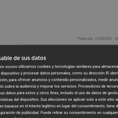
Publicado: 21/05/2025 ·
0
gilancia en espacios públicos, eventos y el depósito
able de sus datos
 licitación el contrato del servicio de seguridad con un
os socios utilizamos cookies y tecnologías similares para almacena
 lotes.
dispositivo y procesar datos personales, como su dirección IP, iden
ción, para ofrecer anuncios y contenido personalizados, medir anun
 diversos espacios municipales, incluyendo el
Depósito
n sobre la audiencia y mejorar los servicios.
Proveedores de tercer
 Notificaciones del
Edificio Puerta Nueva
, y los
eventos 
s datos para estos y otros fines, incluido el uso de datos de geolo
a y Festejos.
rísticas del dispositivo. Sus elecciones se aplican solo a este sitio
 basarse en el interés legítimo en lugar del consentimiento; tiene 
s
guración de publicidad
. Puede retirar su consentimiento en cualqu