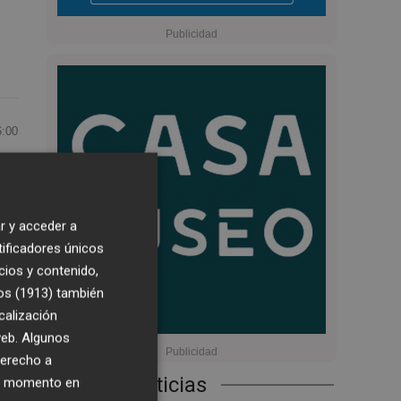
6:00
r y acceder a
tificadores únicos
cios y contenido,
os (1913)
también
y
calización
 web. Algunos
derecho a
Últimas Noticias
ier momento en