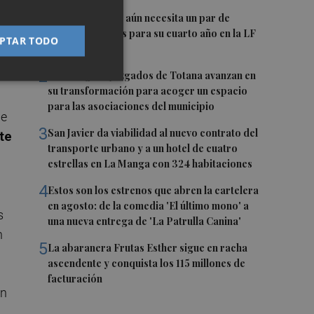
1
El Hozono Jairis aún necesita un par de
incorporaciones para su cuarto año en la LF
el
PTAR TODO
Endesa
2
Los antiguos Juzgados de Totana avanzan en
su transformación para acoger un espacio
para las asociaciones del municipio
de
3
San Javier da viabilidad al nuevo contrato del
te
transporte urbano y a un hotel de cuatro
estrellas en La Manga con 324 habitaciones
4
Estos son los estrenos que abren la cartelera
en agosto: de la comedia 'El último mono' a
s
una nueva entrega de 'La Patrulla Canina'
n
5
La abaranera Frutas Esther sigue en racha
ascendente y conquista los 115 millones de
facturación
un