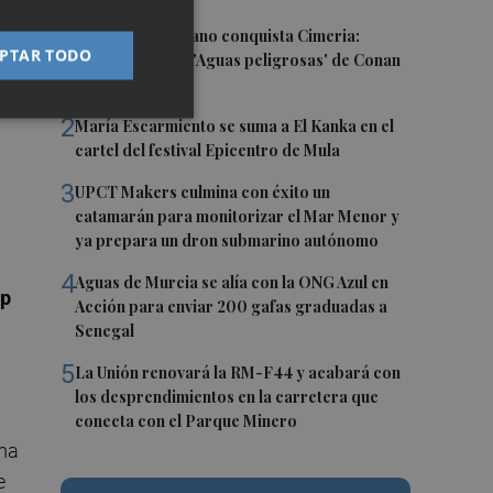
de
1
El talento murciano conquista Cimeria:
PTAR TODO
Dagnino ilustra 'Aguas peligrosas' de Conan
el Bárbaro
2
María Escarmiento se suma a El Kanka en el
cartel del festival Epicentro de Mula
3
UPCT Makers culmina con éxito un
catamarán para monitorizar el Mar Menor y
ya prepara un dron submarino autónomo
4
Aguas de Murcia se alía con la ONG Azul en
Wp
Acción para enviar 200 gafas graduadas a
Senegal
5
La Unión renovará la RM-F44 y acabará con
los desprendimientos en la carretera que
conecta con el Parque Minero
rma
e