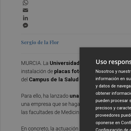
WhatsApp
Email
LinkedIn
Messenger
Sergio de la Flor
Uso respons
MURCIA. La
Universidad de Murcia
continúa a
instalación de
placas fotovoltaicas de auto
Nosotros y nuestr
información en su 
del
Campus de la Salud ubicado en El Palma
y datos de navega
obtener informació
Para ello, ha lanzado
una licitación valorada 
pueden procesar su
una empresa que se haga cargo de las obras nec
precisos y caracte
las facultades de Medicina, Enfermería y Farmac
proveedores pueden
oponerse en
Confi
En concreto, la actuación está destinada a crea
Configuración de 