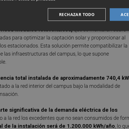
 aproximadamente 296 vehículos,
incluidas 11 plazas 
da y 10 puntos de recarga para vehículos eléctricos
RECHAZAR TODO
ACE
1.338 módulos fotovoltaicos,
que se montarán sobre
adas para optimizar la captación solar y proporcionar al
os estacionados. Esta solución permite compatibilizar la
e las infraestructuras del campus, lo que supone
le.
otencia total instalada de aproximadamente 740,4 k
ado a la red interior del campus bajo la modalidad de
nsación.
rte significativa de la demanda eléctrica de los
o a la red los excedentes que no sean consumidos de fo
al de la instalación será de 1.200.000 kWh/año
, lo qu