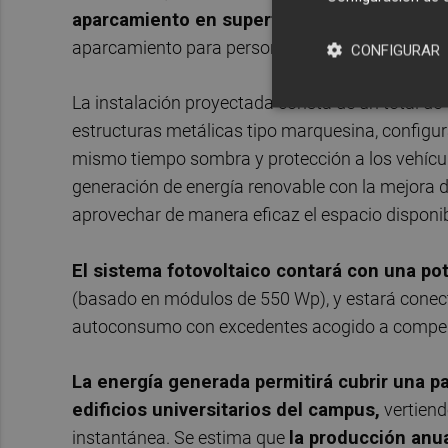
aparcamiento en superficie, diseñado para
aparcamiento para personas de movilidad reduci
CONFIGURAR
La instalación proyectada consta de un total de
estructuras metálicas tipo marquesina, configur
mismo tiempo sombra y protección a los vehícul
generación de energía renovable con la mejora d
aprovechar de manera eficaz el espacio disponib
El sistema fotovoltaico contará con una p
(basado en módulos de 550 Wp), y estará conect
autoconsumo con excedentes acogido a compe
La energía generada permitirá cubrir una pa
edificios universitarios del campus,
vertiend
instantánea. Se estima que
la producción anu