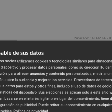
Publicado: 14/06/2026 ·
0
able de sus datos
vanzando hacia la sostenibilidad energética con una nue
consumo,
que en este caso abarca las nuevas instalacione
os socios utilizamos cookies y tecnologías similares para almacena
dispositivo y procesar datos personales, como su dirección IP, iden
r,
junto al Hospital Virgen de la Arrixaca.
ción, para ofrecer anuncios y contenido personalizados, medir anun
n sobre la audiencia y mejorar los servicios.
Proveedores de tercer
en 2,5 millones de euros
con el objetivo de encontrar a
s datos para estos y otros fines, incluido el uso de datos de geolo
esarias para colocar estos paneles en el centro que albe
rísticas del dispositivo. Sus elecciones se aplican solo a este sitio
ia.
 basarse en el interés legítimo en lugar del consentimiento; tiene 
guración de publicidad
. Puede retirar su consentimiento en cualqu
r una planta solar sobre marquesinas en el
nuevo
cookies
.
Política de privacidad