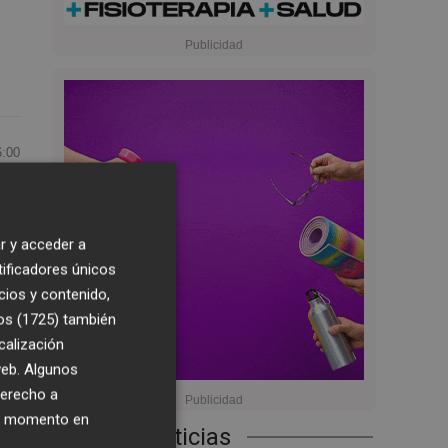
6:00
va
s
r y acceder a
tificadores únicos
cios y contenido,
os (1725)
también
calización
rga
 web. Algunos
derecho a
ier momento en
Últimas Noticias