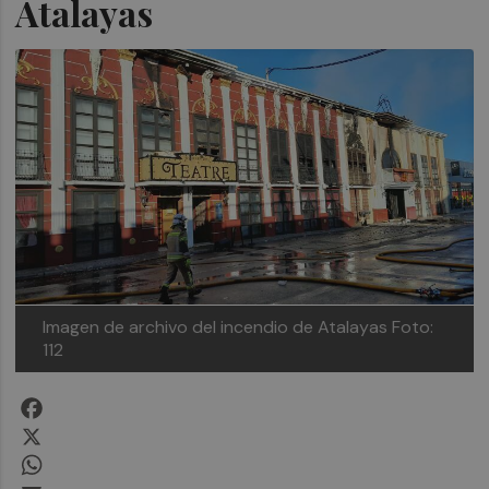
Atalayas
Imagen de archivo del incendio de Atalayas
Foto:
112
Facebook
X
WhatsApp
Email