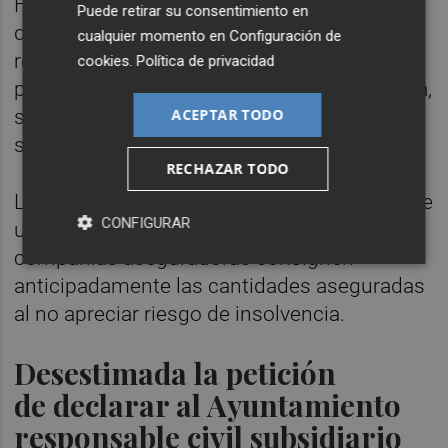
Fiscal incrementadas en un tercio, con el fin
Puede retirar su consentimiento en
de garantizar las eventuales
cualquier momento en
Configuración de
responsabilidades pecuniarias derivadas del
cookies
.
Política de privacidad
proceso. En caso de no constituirse la fianza,
ACEPTAR TODO
se procederá al embargo de bienes
suficientes.
RECHAZAR TODO
La resolución también rechaza la solicitud de
CONFIGURAR
una de las acusaciones para que las
compañías aseguradoras consignen
anticipadamente las cantidades aseguradas
al no apreciar riesgo de insolvencia.
Desestimada la petición
de declarar al Ayuntamiento
responsable civil subsidiario