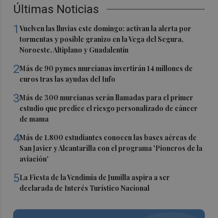
Últimas Noticias
1
Vuelven las lluvias este domingo: activan la alerta por
tormentas y posible granizo en la Vega del Segura,
Noroeste, Altiplano y Guadalentín
2
Más de 90 pymes murcianas invertirán 14 millones de
euros tras las ayudas del Info
3
Más de 300 murcianas serán llamadas para el primer
estudio que predice el riesgo personalizado de cáncer
de mama
4
Más de 1.800 estudiantes conocen las bases aéreas de
San Javier y Alcantarilla con el programa 'Pioneros de la
aviación'
5
La Fiesta de la Vendimia de Jumilla aspira a ser
declarada de Interés Turístico Nacional