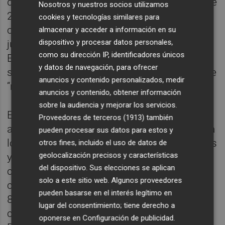
desde el inicio de la causa, el 1 de octubre de
Nosotros y nuestros socios utilizamos
2023, los investigados “siempre han
cookies y tecnologías similares para
comparecido a todo llamamiento policial y
almacenar y acceder a información en su
dispositivo y procesar datos personales,
judicial”, además de tener residencia en
como su dirección IP, identificadores únicos
España, domicilio fijo e integración laboral y
y datos de navegación, para ofrecer
social, por lo que dichas medidas carecen de
anuncios y contenido personalizados, medir
“necesidad y justificación”.
anuncios y contenido, obtener información
sobre la audiencia y mejorar los servicios.
En el ámbito de la responsabilidad civil, el
Proveedores de terceros (1913)
también
auto requiere de forma conjunta y solidaria a
pueden procesar sus datos para estos y
los acusados, a las compañías aseguradoras
otros fines, incluido el uso de datos de
geolocalización precisos y características
y a la mercantil considerada responsable
del dispositivo. Sus elecciones se aplican
civil subsidiaria para que, en el plazo de
solo a este sitio web. Algunos proveedores
cinco días, presten una fianza de
pueden basarse en el interés legítimo en
8.796.653,33 euros, calculada a partir de las
lugar del consentimiento; tiene derecho a
cantidades reclamadas por el Ministerio
oponerse en
Configuración de publicidad
.