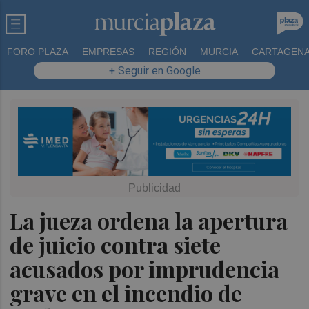
FORO PLAZA
EMPRESAS
REGIÓN
MURCIA
CARTAGEN
+ Seguir en Google
La jueza ordena la apertura
de juicio contra siete
acusados por imprudencia
grave en el incendio de