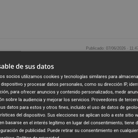
Publicado: 07/06/2026 ·
11:4
Actualizado: 07/06/2026 · 1
able de sus datos
l próximo 9 de junio, festividad del Día de la Región de
os socios utilizamos cookies y tecnologías similares para almacena
us horarios y emplazamientos habituales. Así lo ha
dispositivo y procesar datos personales, como su dirección IP, iden
y Consumo del Ayuntamiento de Murcia, que dirige Jesús
ción, para ofrecer anuncios y contenido personalizados, medir anun
n sobre la audiencia y mejorar los servicios.
Proveedores de tercer
s datos para estos y otros fines, incluido el uso de datos de geolo
rísticas del dispositivo. Sus elecciones se aplican solo a este sitio
rcados y Plazas de Abastos, el Consistorio ha autorizado
 basarse en el interés legítimo en lugar del consentimiento; tiene 
 el objetivo de garantizar tanto la actividad
guración de publicidad
. Puede retirar su consentimiento en cualqu
o que prestan a los vecinos de los distintos barrio