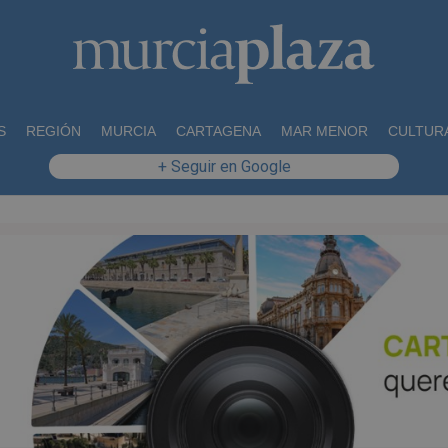
S
REGIÓN
MURCIA
CARTAGENA
MAR MENOR
CULTUR
+ Seguir en Google