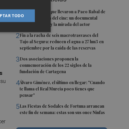
1
Las '200 vidas' que llevaron a Paco Rabal de
PTAR TODO
Águilas a la cima del cine: un documental
e
recupera la voz y la mirada del actor
o,
2
Fin a la racha de seis macrotrasvases del
Tajo al Segura: reducen el agua a 27 hm3 en
septiembre por la caída de las reservas
3
Dos asociaciones proponen la
conmemoración de los 22 siglos de la
fundación de Cartagena
s
 su
4
Álvaro Giménez, el último en llegar: "Cuando
te llama el Real Murcia poco tienes que
pensar"
5
Las Fiestas de Sodales de Fortuna arrancan
este fin de semana: estas son sus once Ninfas
cer