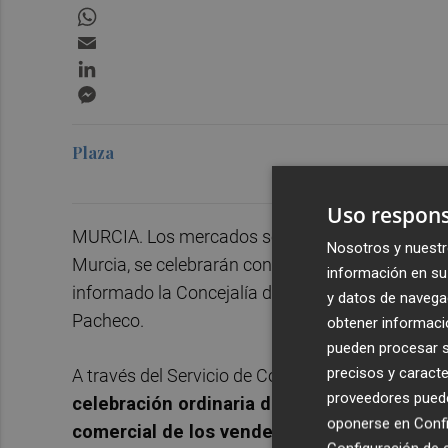
WhatsApp
Email
LinkedIn
Messenger
Plaza
Uso respons
MURCIA. Los mercados semanales previstos para e
Nosotros y nuestr
Murcia, se celebrarán con total normalidad en s
información en su 
informado la Concejalía de Turismo, Comercio 
y datos de navega
Pacheco.
obtener informació
pueden procesar su
precisos y caracte
A través del Servicio de Comercio, Consumo, Me
proveedores pueden
celebración ordinaria de estos mercados con
oponerse en
Confi
comercial de los vendedores como el servici