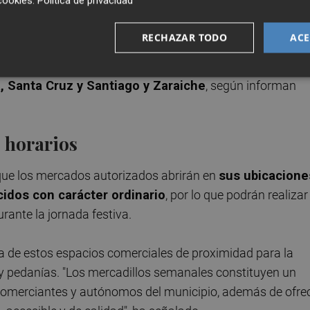
cookies
.
Política de privacidad
RECHAZAR TODO
ACE
e forma habitual durante esta jornada festiva serán los d
ías:
Cabezo de Torres, Cobatillas, El Palmar, El Raner
, Santa Cruz y Santiago y Zaraiche
, según informan
s horarios
 que los mercados autorizados abrirán en
sus ubicacione
cidos con carácter ordinario
, por lo que podrán realizar
rante la jornada festiva.
a de estos espacios comerciales de proximidad para la
 y pedanías. "Los mercadillos semanales constituyen un
merciantes y autónomos del municipio, además de ofre