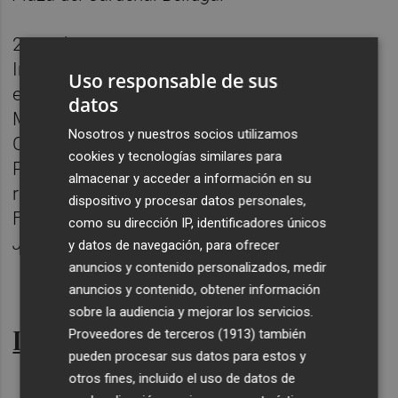
20.30 h.
Inauguración Oficial de las Barracas en el
Uso responsable de sus
entorno huertano instalado en el Jardín de
datos
Malecón con la actuación del grupo de
Nosotros y nuestros socios utilizamos
Coros y Danzas Virgen de la Fuensanta de la
cookies y tecnologías similares para
Peña San Isidro-La Panocha y el coro y la
almacenar y acceder a información en su
rondalla de la Peña Huertana La
dispositivo y procesar datos personales,
Fuensantica.
como su dirección IP, identificadores únicos
Jardín del Malecón.
y datos de navegación, para ofrecer
anuncios y contenido personalizados, medir
anuncios y contenido, obtener información
sobre la audiencia y mejorar los servicios.
Lunes, 6 de abril
Proveedores de terceros (1913)
también
pueden procesar sus datos para estos y
otros fines, incluido el uso de datos de