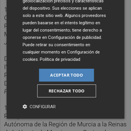
geolocalización precisos y características
del dispositivo. Sus elecciones se aplican
10.30 h.
solo a este sitio web. Algunos proveedores
Ofrenda en el Monumento a la Huerta de las
pueden basarse en el interés legítimo en
Reinas de la Huerta de Murcia, Angela
lugar del consentimiento; tiene derecho a
Muñoz (Mayor) y Leonor Antón
(infantil)
oponerse en
Configuración de publicidad
.
Jardín del Salitre.
Puede retirar su consentimiento en
cualquier momento en
Configuración de
De 10 a 15 h.
cookies
.
Política de privacidad
IV Concurso Nacional de Michirones.
Presentación de los platos participantes.
ACEPTAR TODO
Degustación.
RECHAZAR TODO
Plaza Fotógrafo Verdú (Plaza de la Paja).
CONFIGURAR
11 h.
Recepción oficial
de la Comunidad
Autónoma de la Región de Murcia a la Reinas