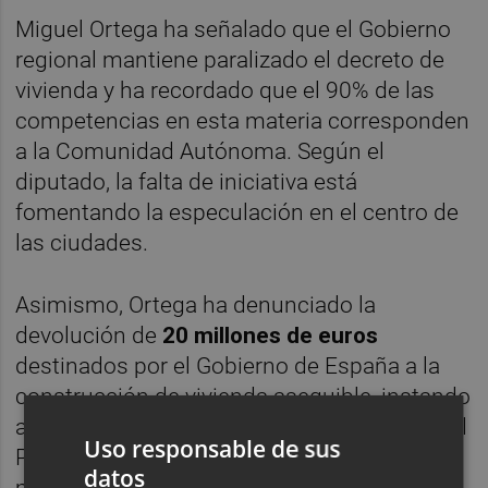
Miguel Ortega ha señalado que el Gobierno
regional mantiene paralizado el decreto de
vivienda y ha recordado que el 90% de las
competencias en esta materia corresponden
a la Comunidad Autónoma. Según el
diputado, la falta de iniciativa está
fomentando la especulación en el centro de
las ciudades.
Asimismo, Ortega ha denunciado la
devolución de
20 millones de euros
destinados por el Gobierno de España a la
construcción de vivienda asequible, instando
al Ejecutivo de López Miras a sentarse con el
Uso responsable de sus
PSRM para negociar un decálogo de
datos
medidas que agilice los trámites y garantice