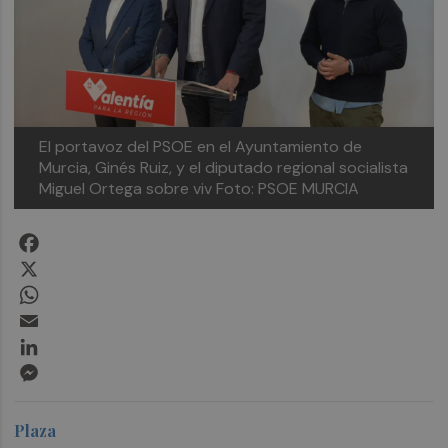
El portavoz del PSOE en el Ayuntamiento de
Murcia, Ginés Ruiz, y el diputado regional socialista
Miguel Ortega sobre viv
Foto: PSOE MURCIA
Facebook
X
WhatsApp
Email
LinkedIn
Messenger
Plaza