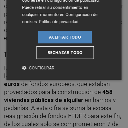
oponerse en
Configuración de publicidad
.
de vivienda. Subastar estas parcelas al mejor
Puede retirar su consentimiento en
postor, sin condiciones sociales ni
cualquier momento en
Configuración de
regímenes de protección, limita la capacidad
cookies
.
Política de privacidad
de promover alquileres asequibles", ha
ACEPTAR TODO
explicado Ruiz.
Pérdida de inversión europea
RECHAZAR TODO
Desde el Grupo Municipal también se ha
CONFIGURAR
lamentado la pérdida de
23 millones de
euros
de fondos europeos, que estaban
proyectados para la construcción de
458
viviendas públicas de alquiler
en barrios y
pedanías. A esta cifra se suma la escasa
reasignación de fondos FEDER para este fin,
de los cuales solo se comprometieron 7 de