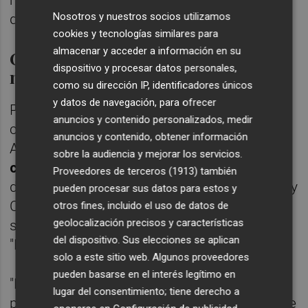
Nosotros y nuestros socios utilizamos
que el suelo público mantenga su fin social.
cookies y tecnologías similares para
almacenar y acceder a información en su
Contradicciones en la estrategia
dispositivo y procesar datos personales,
municipal de Murcia
como su dirección IP, identificadores únicos
y datos de navegación, para ofrecer
Por su parte, Ginés Ruiz ha centrado su
anuncios y contenido personalizados, medir
crítica en la reciente decisión del
anuncios y contenido, obtener información
Ayuntamiento de Murcia de sacar a subasta
sobre la audiencia y mejorar los servicios.
cuatro parcelas residenciales
en las zonas
Proveedores de terceros (1913)
también
de Churra, Santiago y Zaraíche, Santo Ángel y
pueden procesar sus datos para estos y
Casillas. Para el portavoz, esta subasta de
otros fines, incluido el uso de datos de
geolocalización precisos y características
suelo para vivienda libre contradice la
del dispositivo. Sus elecciones se aplican
"Estrategia Municipal de Vivienda 2030".
solo a este sitio web. Algunos proveedores
pueden basarse en el interés legítimo en
"El suelo público es la herramienta principal
lugar del consentimiento; tiene derecho a
para contener los precios y ampliar el parque