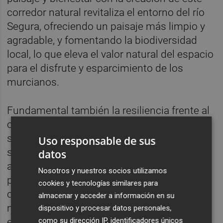
corredor natural revitaliza el entorno del río
Segura, ofreciendo un paisaje más limpio y
agradable, y fomentando la biodiversidad
local, lo que eleva el valor natural del espacio
para el disfrute y esparcimiento de los
murcianos.
Fundamental también la resiliencia frente al
cambio climático ya que este proyecto no
solo absorbe 344 toneladas de CO2 durante
Uso responsable de sus
su periodo de permanencia, sino que ayuda
datos
a regular mejor los ciclos hídricos locales,
Nosotros y nuestros socios utilizamos
protegiendo al entorno frente a fenómenos
cookies y tecnologías similares para
climáticos extremos. La inspección
almacenar y acceder a información en su
ministerial ha validado la efectividad de
dispositivo y procesar datos personales,
como su dirección IP, identificadores únicos
estas labores, consolidando este modelo de