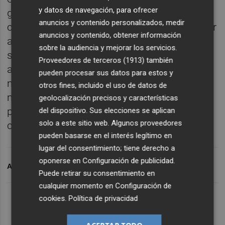
y datos de navegación, para ofrecer
gestión como un ejemplo de cómo la
anuncios y contenido personalizados, medir
colaboración entre entidades puede devolver
anuncios y contenido, obtener información
a la sociedad espacios naturales sanos,
sobre la audiencia y mejorar los servicios.
seguros y adaptados a los retos climáticos
Proveedores de terceros (1913)
también
actuales. ANSE y Aguas de Murcia
pueden procesar sus datos para estos y
mantienen su firme compromiso con la
otros fines, incluido el uso de datos de
mejora continua de este ecosistema fluvial,
geolocalización precisos y características
planificando ya nuevas acciones de
del dispositivo. Sus elecciones se aplican
solo a este sitio web. Algunos proveedores
colaboración.
pueden basarse en el interés legítimo en
lugar del consentimiento; tiene derecho a
oponerse en
Configuración de publicidad
.
ARCHIVADO EN
AGUAS DE MURCIA
Puede retirar su consentimiento en
cualquier momento en
Configuración de
cookies
.
Política de privacidad