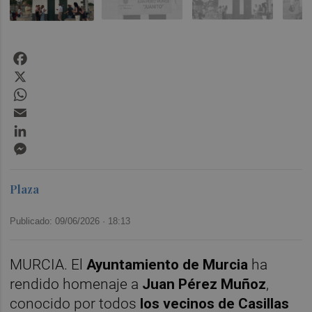
Facebook
X
WhatsApp
Email
LinkedIn
Messenger
Plaza
Publicado: 09/06/2026 ·
18:13
MURCIA. El
Ayuntamiento de Murcia
ha
rendido homenaje a
Juan Pérez Muñoz
,
conocido por todos
los vecinos de Casillas