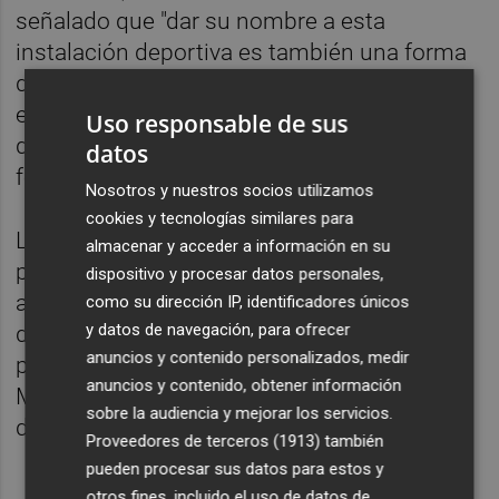
señalado que "dar su nombre a esta
instalación deportiva es también una forma
de transmitir a las nuevas generaciones el
ejemplo de una persona que entendió el
Uso responsable de sus
deporte como una herramienta de
datos
formación, integración y convivencia".
Nosotros y nuestros socios utilizamos
cookies y tecnologías similares para
La propuesta de denominación, impulsada
almacenar y acceder a información en su
por la Junta Municipal de Casillas, responde
dispositivo y procesar datos personales,
al sentir compartido por vecinos,
como su dirección IP, identificadores únicos
y datos de navegación, para ofrecer
deportistas, clubes y entidades de la
anuncios y contenido personalizados, medir
pedanía, que consideran a Juan Pérez
anuncios y contenido, obtener información
Muñoz una figura fundamental en la historia
sobre la audiencia y mejorar los servicios.
deportiva local.
Proveedores de terceros (1913)
también
pueden procesar sus datos para estos y
otros fines, incluido el uso de datos de