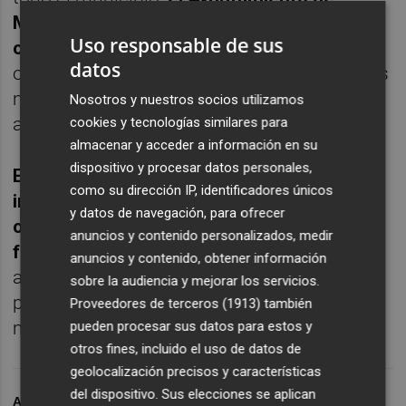
Murcia decretará tres días de luto
Uso responsable de sus
oficial,
durante los cuales las banderas
datos
ondearán a media asta en todos los edificios
municipales y quedarán suspendidos los
Nosotros y nuestros socios utilizamos
actos institucionales previstos.
cookies y tecnologías similares para
almacenar y acceder a información en su
dispositivo y procesar datos personales,
En las próximas horas se trasladarán las
como su dirección IP, identificadores únicos
instrucciones relativas a protocolo, luto
y datos de navegación, para ofrecer
oficial, agenda institucional y horas
anuncios y contenido personalizados, medir
fúnebres
. El Ayuntamiento continuará
anuncios y contenido, obtener información
actuando con normalidad institucional y
sobre la audiencia y mejorar los servicios.
plena coordinación de todos los servicios
Proveedores de terceros (1913)
también
municipales.
pueden procesar sus datos para estos y
otros fines, incluido el uso de datos de
geolocalización precisos y características
del dispositivo. Sus elecciones se aplican
ARCHIVADO EN
JOSÉ BALLESTA
LUTO