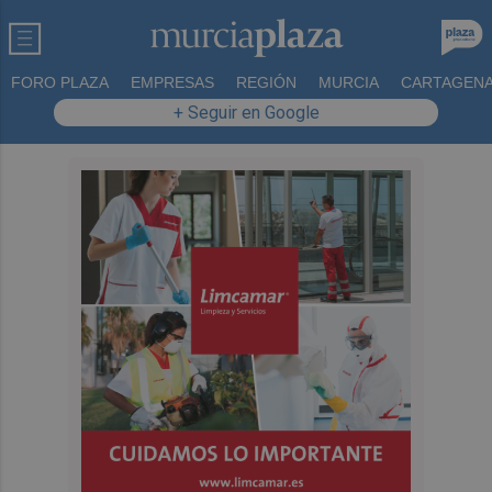
FORO PLAZA
EMPRESAS
REGIÓN
MURCIA
CARTAGEN
+ Seguir en Google