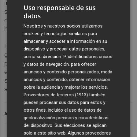
incidencias y actuar de manera directa para
Uso responsable de sus
su resolución, contribuyendo así a la
datos
conservación de las infraestructuras
Nosotros y nuestros socios utilizamos
hidráulicas de la cuenca del Segura.
cookies y tecnologías similares para
almacenar y acceder a información en su
Estas actuaciones forman parte de la
dispositivo y procesar datos personales,
gestión ordinaria del organismo, orientada a
como su dirección IP, identificadores únicos
preservar y mantener en buen estado los
y datos de navegación, para ofrecer
espacios e infraestructuras vinculados al
anuncios y contenido personalizados, medir
anuncios y contenido, obtener información
sistema hidráulico, fundamentales para el
sobre la audiencia y mejorar los servicios.
adecuado funcionamiento de la cuenca.
Proveedores de terceros (1913)
también
pueden procesar sus datos para estos y
otros fines, incluido el uso de datos de
ARCHIVADO EN
CHS
geolocalización precisos y características
del dispositivo. Sus elecciones se aplican
solo a este sitio web. Algunos proveedores