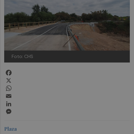
Foto: CHS
Facebook
X
WhatsApp
Email
LinkedIn
Messenger
Plaza