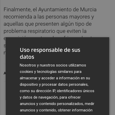
Finalmente, el Ayuntamiento de Murcia
recomienda a las personas mayores y
aquellas que presenten algún tipo de
problema respiratorio que eviten la
exposición a este polvo africano hasta que
se recuperen los niveles normales en el
Uso responsable de sus
municipio
datos
Nosotros y nuestros socios utilizamos
cookies y tecnologías similares para
ARCHIVADO EN
NACIÓN
almacenar y acceder a información en su
dispositivo y procesar datos personales,
como su dirección IP, identificadores únicos
y datos de navegación, para ofrecer
anuncios y contenido personalizados, medir
anuncios y contenido, obtener información