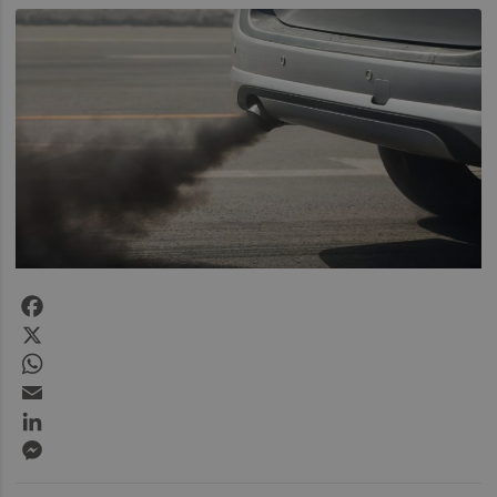
Facebook
X
WhatsApp
Email
LinkedIn
Messenger