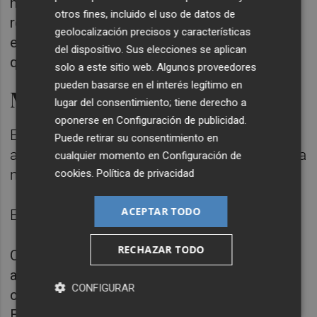
niños, ancianos y personas con problemas
otros fines, incluido el uso de datos de
respiratorios, deberán evitar cualquier
geolocalización precisos y características
esfuerzo físico y ejercicios al aire libre hasta
del dispositivo. Sus elecciones se aplican
que remita el episodio de contaminación.
solo a este sitio web. Algunos proveedores
pueden basarse en el interés legítimo en
Medidas preventivas
lugar del consentimiento; tiene derecho a
oponerse en
Configuración de publicidad
.
En cuanto a las medidas preventivas a
Puede retirar su consentimiento en
adoptar por el conjunto de la ciudadanía para
cualquier momento en
Configuración de
mejorar la calidad del aire, destacan:
cookies
.
Política de privacidad
ACEPTAR TODO
En casa:
RECHAZAR TODO
Compra productos locales o de temporada:
así contribuimos a reducir las emisiones de
CONFIGURAR
contaminantes por tráfico rodado.
Evita el consumo de productos con