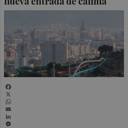
nueva entrada de calima
Facebook
X
WhatsApp
Email
LinkedIn
Messenger