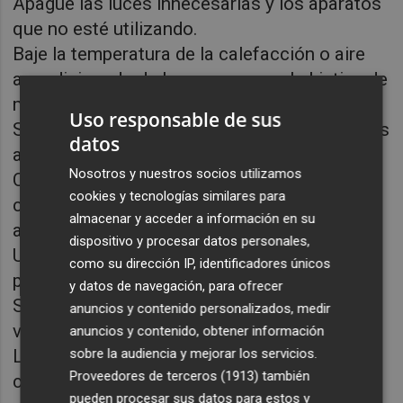
Apague las luces innecesarias y los aparatos
que no esté utilizando.
Baje la temperatura de la calefacción o aire
acondicionado de las casas con el objetivo de
minimizar el consumo energético.
Uso responsable de sus
Se aplazará la quema de rastrojos y márgenes
datos
agrícolas.
Nosotros y nuestros socios utilizamos
Cuide la vegetación del entorno: las plantas
cookies y tecnologías similares para
capturan los contaminantes presentes en el
almacenar y acceder a información en su
aire.
dispositivo y procesar datos personales,
Utilice al máximo los servicios de tu barrio
como su dirección IP, identificadores únicos
para evitar desplazamientos innecesarios
y datos de navegación, para ofrecer
Se recomienda reducir la ventilación en las
anuncios y contenido personalizados, medir
viviendas.
anuncios y contenido, obtener información
sobre la audiencia y mejorar los servicios.
Las personas más sensibles a la
Proveedores de terceros (1913)
también
contaminación atmosférica, tales como
pueden procesar sus datos para estos y