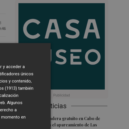
3
0:46
o
r y acceder a
tificadores únicos
cios y contenido,
la
os (1913)
también
s
calización
 web. Algunos
Últimas Noticias
derecho a
ier momento en
1
Un autobús lanzadera gratuito en Cabo de
Palos conectará el aparcamiento de Las