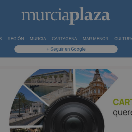
S
REGIÓN
MURCIA
CARTAGENA
MAR MENOR
CULTUR
+ Seguir en Google