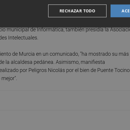
su familia", ha indicado López Miras, quien ha agradecido
RECHAZAR TODO
ACE
urciano.
icio municipal de Informática, también presidía la Asociac
es Intelectuales.
amiento de Murcia en un comunicado, "ha mostrado su más
 de la alcaldesa pedánea. Asimismo, manifiesta
ealizado por Peligros Nicolás por el bien de Puente Tocin
 mejor".