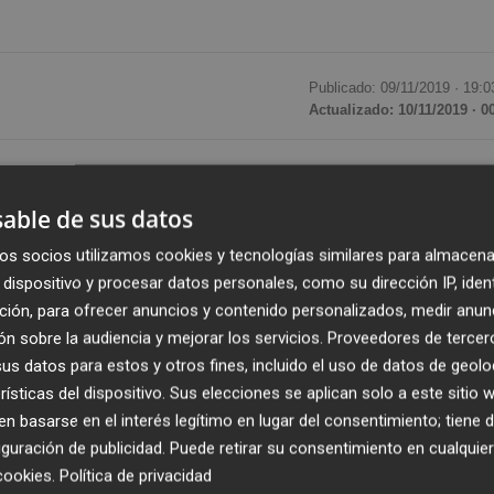
Publicado: 09/11/2019 ·
19:0
Actualizado: 10/11/2019 · 0
os,
Peligros Nicolás
, ha muerto a los 48 años, según ha
ra su pesar y dolor por su fallecimiento, como han hech
able de sus datos
upos municipales.
os socios utilizamos cookies y tecnologías similares para almacena
dispositivo y procesar datos personales, como su dirección IP, iden
argo como presidenta de la Junta Municipal de Puente
ción, para ofrecer anuncios y contenido personalizados, medir anun
e encontraba visitando este fin de semana los stands de 
n sobre la audiencia y mejorar los servicios.
Proveedores de tercer
cuando sufrió un derrame cerebral. Fue trasladada por lo
s datos para estos y otros fines, incluido el uso de datos de geolo
 operada de urgencia, pero finalmente falleció.
rísticas del dispositivo. Sus elecciones se aplican solo a este sitio
 basarse en el interés legítimo en lugar del consentimiento; tiene 
guración de publicidad
. Puede retirar su consentimiento en cualqu
Miras, ha lamentado su fallecimiento: "Su inconformismo
cookies
.
Política de privacidad
arte de nuestros pensamientos con Peli, ahora tendremos