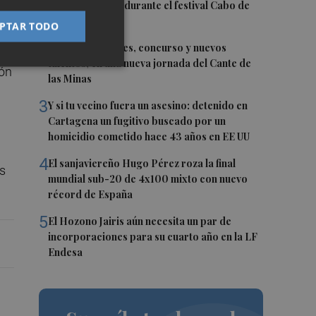
Dunas y el Faro durante el festival Cabo de
Pop
PTAR TODO
2
Tardes Culturales, concurso y nuevos
talentos, en una nueva jornada del Cante de
ión
las Minas
3
Y si tu vecino fuera un asesino: detenido en
Cartagena un fugitivo buscado por un
homicidio cometido hace 43 años en EE UU
4
El sanjaviereño Hugo Pérez roza la final
os
mundial sub-20 de 4x100 mixto con nuevo
récord de España
5
El Hozono Jairis aún necesita un par de
incorporaciones para su cuarto año en la LF
Endesa