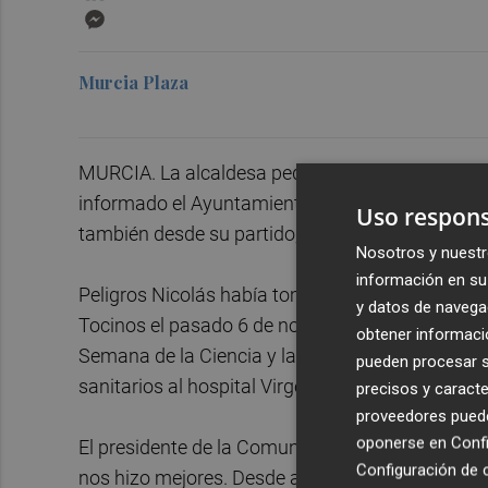
Messenger
Murcia Plaza
MURCIA. La alcaldesa pedánea de Puente Tocin
informado el Ayuntamiento de Murcia, que muest
Uso respons
también desde su partido, el PP, y el resto de gr
Nosotros y nuestr
información en su 
Peligros Nicolás había tomado posesión de su c
y datos de navega
Tocinos el pasado 6 de noviembre. La pedánea s
obtener informació
Semana de la Ciencia y la Tecnología de Murcia 
pueden procesar su
sanitarios al hospital Virgen de la Arrixaca y fue
precisos y caracte
proveedores pueden
oponerse en
Confi
El presidente de la Comunidad, Fernando López 
Configuración de 
nos hizo mejores. Desde ayer todos teníamos p