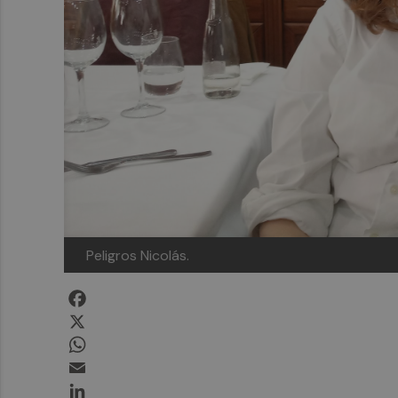
Peligros Nicolás.
Facebook
X
WhatsApp
Email
LinkedIn