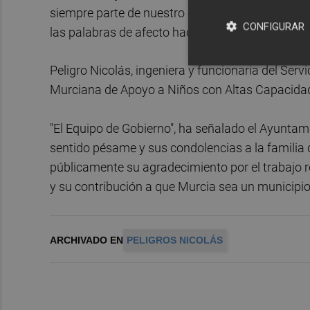
siempre parte de nuestro corazón con ella y con 
CONFIGURAR
las palabras de afecto hacia la familia del PP m
Peligro Nicolás, ingeniera y funcionaria del Serv
Murciana de Apoyo a Niños con Altas Capacidad
"El Equipo de Gobierno", ha señalado el Ayunt
sentido pésame y sus condolencias a la familia
públicamente su agradecimiento por el trabajo r
y su contribución a que Murcia sea un municipio
ARCHIVADO EN
PELIGROS NICOLÁS