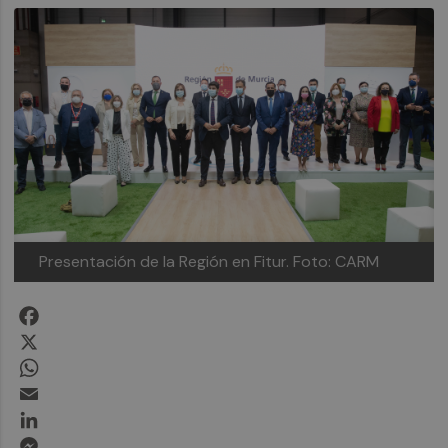
Presentación de la Región en Fitur. Foto: CARM
Facebook
X
WhatsApp
Email
LinkedIn
Messenger