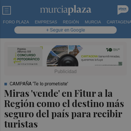
FORO PLAZA
EMPRESAS
REGIÓN
MURCIA
CARTAGEN
+ Seguir en Google
CAMPAÑA 'Te lo prometiste'
Miras 'vende' en Fitur a la
Región como el destino más
seguro del país para recibir
turistas