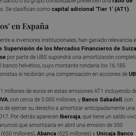
el banco o su grupo consolidable presenten una
ratio de
o. Se clasifican como
capital adicional 'Tier 1' (AT1)
.
Cos' en España
ente a inversores institucionales, han ganado relevancia 
e Supervisión de los Mercados Financieros de Suiz
sse
por parte de UBS supondrá una amortización complet
el banco helvético, cuyo montante rondaría los 16.185
ionistas sí recibirán una compensación en acciones de
UB
1 millones de euros en estas emisiones AT1 incluyendo d
BVA
, con cerca de 5.000 millones, y
Banco Sabadell
, con
és de ejercer su derecho a amortizar anticipadamente una
2017. Por detrás aparecen
Ibercaja
, que tiene un saldo viv
anunció que amortizaría en abril una emisión de 350
(650 millones),
Abanca
(625 millones) y
Unicaja Banco