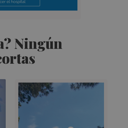
da? Ningún
cortas