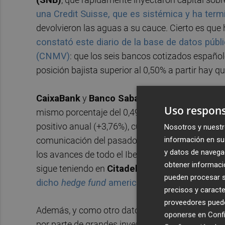
una Credit Suisse, que es sistémica y ha te
devolvieron las aguas a su cauce. Cierto es que 
constató este diario de la base de datos púb
(CNMV)
: que los seis bancos cotizados español
posición bajista superior al 0,50% a partir hay q
CaixaBank
y
Banco Sabadell
eran los únicos a
Uso respons
mismo porcentaje del 0,49%. En el primero, que 
positivo anual (+3,76%), cuenta con
Marshall 
Nosotros y nuestr
información en su 
comunicación del pasado ejercicio. Por su parte, 
y datos de navega
los avances de todo el Ibex 35 con un 'subidón' 
obtener informació
sigue teniendo en
Citadel Advisors
a su bajist
pueden procesar su
dicho
hedge fund
americano superaba el 1% en 
precisos y caracte
proveedores pueden
Además, y como otro dato a tener muy en cuent
oponerse en
Confi
por parte de grandes inversores institucionales 