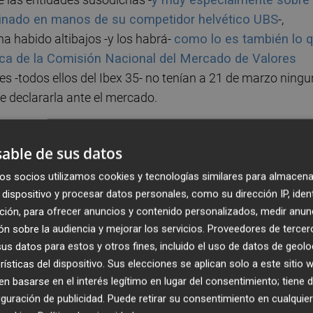
rminado en manos de su competidor helvético UBS
-,
ha habido altibajos -y los habrá-
como lo es también lo 
lica de la Comisión Nacional del Mercado de Valores
es -todos ellos del Ibex 35- no tenían a 21 de marzo ning
ue declararla ante el mercado.
 esa fecha con 'cortos' abiertos y en ambos casos con el
able de sus datos
ayer se disparó un 5,19% para volver a presentar signo
Wace
a 17 de marzo frente al 0,64% de la última
os socios utilizamos cookies y tecnologías similares para almacena
dispositivo y procesar datos personales, como su dirección IP, iden
la entidad domiciliada en Alicante, que lideró este martes
ción, para ofrecer anuncios y contenido personalizados, medir anun
del 7,46% para escalar hasta el 21,93% el balance anual,
n sobre la audiencia y mejorar los servicios.
Proveedores de tercer
a de cabecera.
Pero eso sí recordar que hace dos mese
s datos para estos y otros fines, incluido el uso de datos de geolo
el capital del Sabadell
.
rísticas del dispositivo. Sus elecciones se aplican solo a este sitio
 basarse en el interés legítimo en lugar del consentimiento; tiene 
a,
Valencia Plaza
encontró incrementos de participacion
guración de publicidad
. Puede retirar su consentimiento en cualqu
y en algunos casos a nivel mundial. Todo un voto de