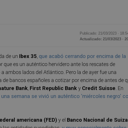
Publicado: 21/03/2023 ·
18:5
Actualizado: 21/03/2023 · 2
ida de un
Ibex 35
,
que acabó cerrando por encima de la
or que es un auténtico hervidero ante los rescates de
 a ambos lados del Atlántico. Pero la de ayer fue una
oría de bancos españoles a cotizar por encima de antes de 
nature Bank
,
First Republic Bank
y
Credit Suisse
. En
 una semana se vivió un auténtico 'miércoles negro' c
ederal americana (FED)
y el
Banco Nacional de Suiza
e las entidades susodichas -
y muy especialmente sobre