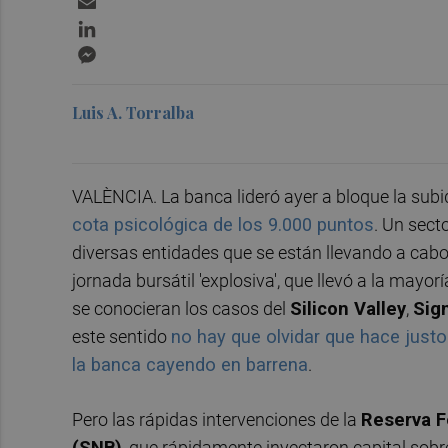
LinkedIn
Messenger
Luis A. Torralba
VALÈNCIA. La banca lideró ayer a bloque la sub
cota psicológica de los 9.000 puntos
. Un sect
diversas entidades que se están llevando a cabo
jornada bursátil 'explosiva', que llevó a la may
se conocieran los casos del
Silicon Valley
,
Sig
este sentido
no hay que olvidar que hace justo
la banca cayendo en barrena
.
Pero las rápidas intervenciones de la
Reserva F
(SNB)
, que rápidamente inyectaron capital sobr