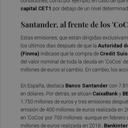
condiciones, como por ejemplo, en caso de que 
capital CET1
por debajo de un nivel determinad
Santander, al frente de los 'Co
Estas emisiones, que están dirigidas exclusivam
los últimos días después de que la
Autoridad d
(Finma)
indicase que la compra de
Credit Sui
del valor nominal de toda la deuda en 'CoCos' d
millones de euros al cambio. En cambio, los acc
En España, destaca
Banco Santander
con 7.81
en dólares. Por detrás, se sitúan
CaixaBank
y
B
1.750 millones de euros y tres emisiones despu
emisión de 400 millones de euros realizada en 
en 'CoCos' por 700 millones -aunque en febrero 
millones de euros realizada en 2018-,
Bankinter