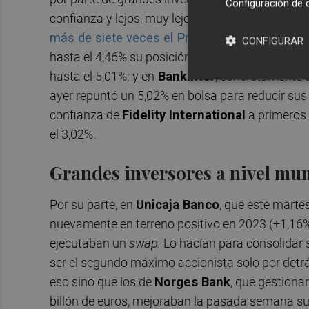
Configuración de 
confianza y lejos, muy lejos, del miedo. Ahí está 
más de siete veces el Producto Interior Bruto
CONFIGURAR
hasta el 4,46% su posición en
Banco Sabadell
.
hasta el 5,01%; y en
Bankinter
, concretamente d
ayer repuntó un 5,02% en bolsa para reducir sus
confianza de
Fidelity International
a primeros 
el 3,02%.
Grandes inversores a nivel mu
Por su parte, en
Unicaja Banco
, que este marte
nuevamente en terreno positivo en 2023 (+1,16%)
ejecutaban un
swap.
Lo hacían para consolidar s
ser el segundo máximo accionista solo por detr
eso sino que los de
Norges Bank
, que gestion
billón de euros, mejoraban la pasada semana su 