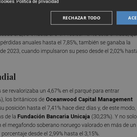
cookies
.
Política de privacidad
el caso del gigante de la inversión
BlackRock
,
que mueve
 (PIB) español
, que elevaba hace un mes desde el 4,43%
RECHAZAR TODO
ACE
 Asimismo también lo hacía en
CaixaBank
-desde el 3,21%
esde el 2,98% hasta el 3%. Precisamente esta entidad, qu
 pérdidas anuales hasta el 7,85%, también se ganaba la
de 2023, cuando impulsaron su peso desde el 2,02% hast
ndial
s se revalorizaba un 4,67% en el parqué para entrar
, los británicos de
Oceanwood Capital Management
u posición hasta el 7,41% hace diez días y, de este modo,
ás de la
Fundación Bancaria Unicaja
(30,23%). Y no solo
an el megafondo soberano noruego valorado en más de un
porcentaje desde el 2,99% hasta el 3,15%.