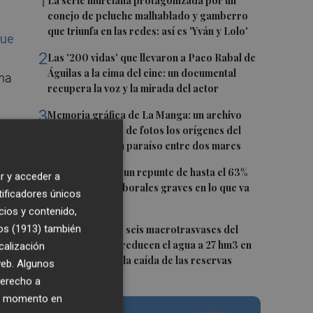
1
La serie murciana protagonizada por un
conejo de peluche malhablado y gamberro
que triunfa en las redes: así es 'Yván y Lolo'
que
2
Las '200 vidas' que llevaron a Paco Rabal de
Águilas a la cima del cine: un documental
una
recupera la voz y la mirada del actor
3
Memoria gráfica de La Manga: un archivo
ilustra con miles de fotos los orígenes del
urbanismo en un paraíso entre dos mares
4
La Región sufre un repunte de hasta el 63%
r y acceder a
en accidentes laborales graves en lo que va
tificadores únicos
de año
cios y contenido,
5
os (1913)
también
Fin a la racha de seis macrotrasvases del
s
Tajo al Segura: reducen el agua a 27 hm3 en
calización
septiembre por la caída de las reservas
 web. Algunos
derecho a
es
ier momento en