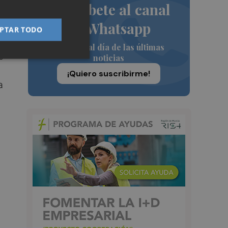
Suscríbete al canal
de Whatsapp
PTAR TODO
Siempre al día de las últimas
e
noticias
¡Quiero suscribirme!
a