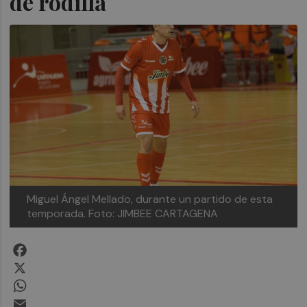
de rodilla
Miguel Ángel Mellado, durante un partido de esta
temporada. Foto: JIMBEE CARTAGENA
Facebook
X
WhatsApp
Email