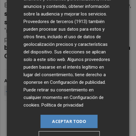
En clave colectiva ha dicho que en el Jimbee,
anuncios y contenido, obtener información
segundo clasificado con 48 puntos
sobre la audiencia y mejorar los servicios.
sumados, a dos del líder Levante
, pretende
Proveedores de terceros (1913)
también
pueden procesar sus datos para estos y
"mantener la situación en la que estamos y
otros fines, incluido el uso de datos de
para eso hay que
ir partido a partido en
geolocalización precisos y características
busca de cada tres puntos y luego llegará la
del dispositivo. Sus elecciones se aplican
Copa de España
".
solo a este sitio web. Algunos proveedores
pueden basarse en el interés legítimo en
lugar del consentimiento; tiene derecho a
ARCHIVADO EN
FÚTBOL SALA
PRIMERA DIVISIÓN
LNFS
oponerse en
Configuración de publicidad
.
Puede retirar su consentimiento en
JIMBEE CARTAGENA
MELLADO
cualquier momento en
Configuración de
cookies
.
Política de privacidad
ACEPTAR TODO