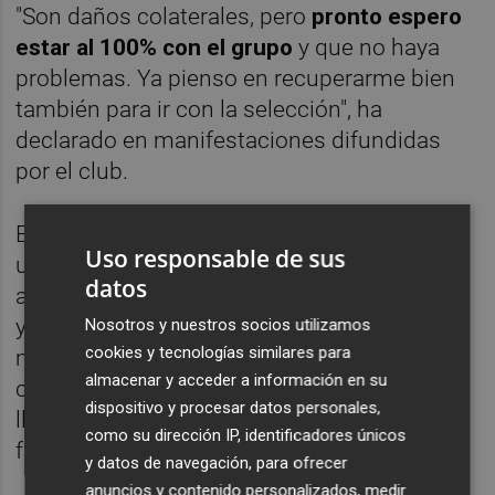
"Son daños colaterales, pero
pronto espero
estar al 100% con el grupo
y que no haya
problemas. Ya pienso en recuperarme bien
también para ir con la selección", ha
declarado en manifestaciones difundidas
por el club.
El murciano, al margen de esta lesión, vive
Uso responsable de sus
un momento dulce, como él mismo ha
datos
admitido: "Estamos arriba en la clasificación
y fui nominado a mejor jugador joven del
Nosotros y nuestros socios utilizamos
cookies y tecnologías similares para
mundo, Duda me está dando mucha
almacenar y acceder a información en su
confianza y muchos minutos, recibí la
dispositivo y procesar datos personales,
llamada del seleccionador y pude jugar en la
como su dirección IP, identificadores únicos
fase de clasificación del Europeo".
y datos de navegación, para ofrecer
anuncios y contenido personalizados, medir