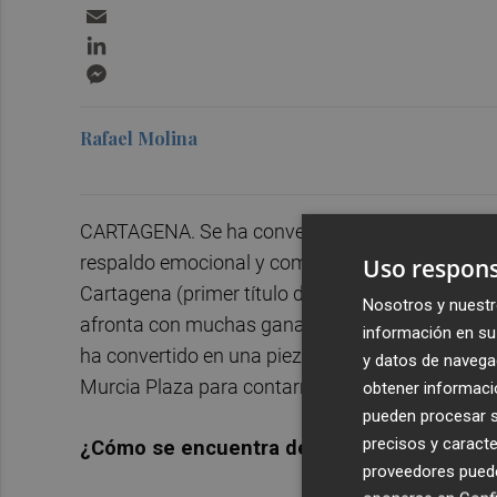
Email
LinkedIn
Messenger
Rafael Molina
CARTAGENA. Se ha convertido en una de las pie
respaldo emocional y competitivo que otorga el
Uso respons
Cartagena (primer título del club en toda su his
Nosotros y nuestr
afronta con muchas ganas esta Copa de España 
información en su 
ha convertido en una pieza esencial. En el ‘Medi
y datos de navega
Murcia Plaza para contarnos sus sensaciones de
obtener informació
pueden procesar su
precisos y caracte
¿Cómo se encuentra de cara a este torneo
proveedores pueden