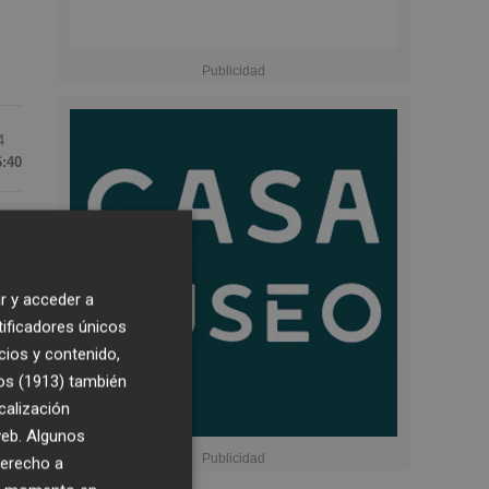
4
6:40
da
r y acceder a
tificadores únicos
 a
cios y contenido,
os (1913)
también
calización
 web. Algunos
derecho a