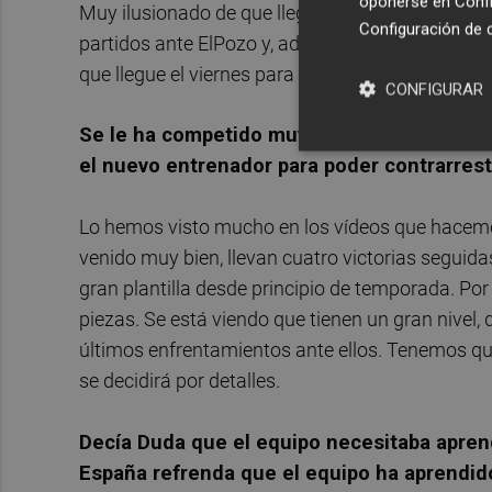
oponerse en
Confi
Muy ilusionado de que llegue el partido del viern
Configuración de 
partidos ante ElPozo y, además, tenemos la le
que llegue el viernes para dar espectáculo a toda
CONFIGURAR
Se le ha competido muy bien a ElPozo en lo
el nuevo entrenador para poder contrarrest
Lo hemos visto mucho en los vídeos que hacemos.
venido muy bien, llevan cuatro victorias segui
gran plantilla desde principio de temporada. Po
piezas. Se está viendo que tienen un gran nivel, q
últimos enfrentamientos ante ellos. Tenemos qu
se decidirá por detalles.
Decía Duda que el equipo necesitaba aprend
España refrenda que el equipo ha aprendido