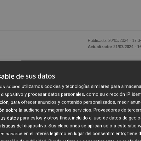
Publicado: 20/03/2024 ·
17:3
Actualizado: 21/03/2024 · 1
zas esenciales de este Jimbee Cartagena de Duda. Con el
 haber logrado la primera Supercopa de España para
able de sus datos
toria y con las distintas denominaciones), el equipo de Du
os socios utilizamos cookies y tecnologías similares para almacena
que se celebra en Cartagena. En este equipo, Mellado se
dispositivo y procesar datos personales, como su dirección IP, iden
a Day’ organizado por Jimbee Cartagena, el cierre atiende
ción, para ofrecer anuncios y contenido personalizados, medir anun
 cara a este torneo.
n sobre la audiencia y mejorar los servicios.
Proveedores de tercer
s datos para estos y otros fines, incluido el uso de datos de geolo
rísticas del dispositivo. Sus elecciones se aplican solo a este sitio
?
 basarse en el interés legítimo en lugar del consentimiento; tiene 