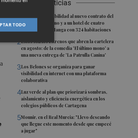
ier momento en
Últimas Noticias
e
1
San Javier da viabilidad al nuevo contrato del
transporte urbano y a un hotel de cuatro
PTAR TODO
estrellas en La Manga con 324 habitaciones
on
2
Estos son los estrenos que abren la cartelera
en agosto: de la comedia 'El último mono' a
una nueva entrega de 'La Patrulla Canina'
ha
3
Los Belones se organiza para ganar
visibilidad en internet con una plataforma
colaborativa
4
Luz verde al plan que priorizará sombras,
e
aislamiento y eficiencia energética en los
colegios públicos de Cartagena
5
Mounir, en el Real Murcia: "Llevo deseando
e
que llegue este momento desde que empecé
a jugar"