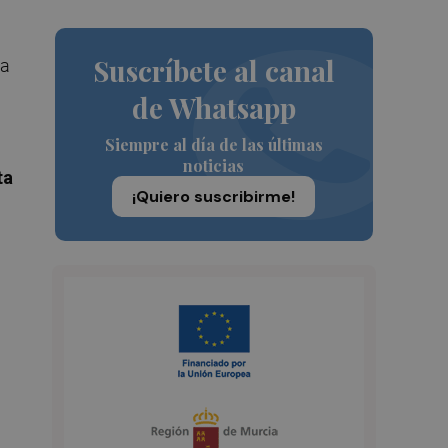
Suscríbete al canal
ra
de Whatsapp
Siempre al día de las últimas
noticias
ta
¡Quiero suscribirme!