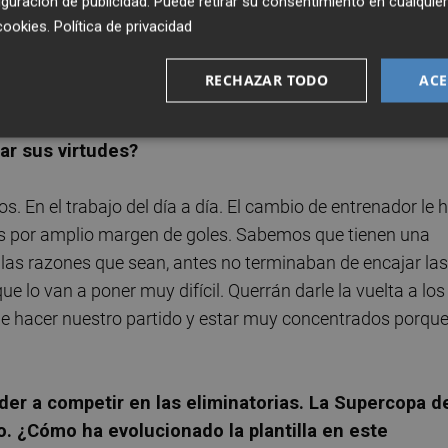
guración de publicidad
. Puede retirar su consentimiento en cualqu
es y de vivir ese derbi. En la temporada llevamos varios
cookies
.
Política de privacidad
cción aprendida del año pasado. Tenemos muchas ganas d
 la gente que va a venir a vernos.
RECHAZAR TODO
ACE
s tres duelos previos. ¿Qué cambios habéis visto c
ar sus virtudes?
 En el trabajo del día a día. El cambio de entrenador le 
das por amplio margen de goles. Sabemos que tienen una
r las razones que sean, antes no terminaban de encajar las
ue lo van a poner muy difícil. Querrán darle la vuelta a los
e hacer nuestro partido y estar muy concentrados porqu
er a competir en las eliminatorias. La Supercopa d
. ¿Cómo ha evolucionado la plantilla en este