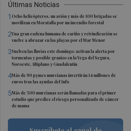
Últimas Noticias
1
Ocho helicópteros, un avión y más de 100 brigadas se
movilizan en Moratalla por un incendio forestal
2
Una gran cadena humana de cariño y reivindicación se
vuelve a abrazar en las playas por el Mar Menor
3
Vuelven las lluvias este domingo: activan la alerta por
tormentas y posible granizo en la Vega del Segura,
Noroeste, Altiplano y Guadalentín
4
Más de 90 pymes murcianas invertirán 14 millones de
euros tras las ayudas del Info
5
Más de 300 murcianas serán llamadas para el primer
estudio que predice el riesgo personalizado de cáncer
de mama
Suscríbete al canal de