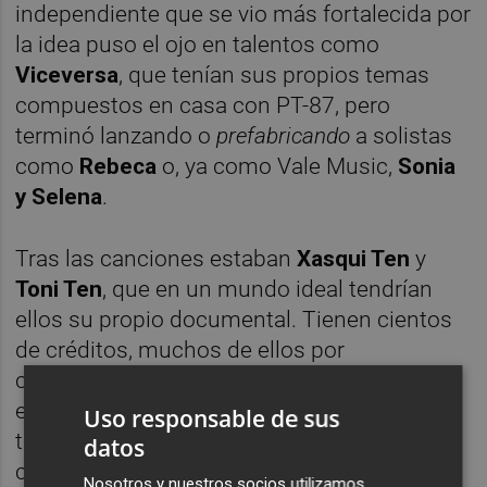
independiente que se vio más fortalecida por
la idea puso el ojo en talentos como
Viceversa
, que tenían sus propios temas
compuestos en casa con PT-87, pero
terminó lanzando o
prefabricando
a solistas
como
Rebeca
o, ya como Vale Music,
Sonia
y Selena
.
Tras las canciones estaban
Xasqui Ten
y
Toni Ten
, que en un mundo ideal tendrían
ellos su propio documental. Tienen cientos
de créditos, muchos de ellos por
composición, de las canciones más
escuchadas en España durante los últimos
Uso responsable de sus
treinta años. Las discusiones sobre el
datos
concepto “
Duro de pelar
” para Rebeca, que
Nosotros y nuestros socios utilizamos