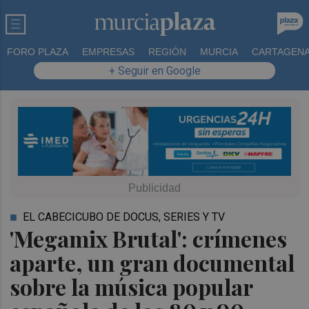
FORO PLAZA
EMPRESAS
REGIÓN
MURCIA
CARTAGEN
+ Seguir en Google
EL CABECICUBO DE DOCUS, SERIES Y TV
'Megamix Brutal': crímenes
aparte, un gran documental
sobre la música popular