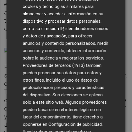
era una frase propia de generaciones
cookies y tecnologías similares para
anteriores y ella no la entendía bien, encima
almacenar y acceder a información en su
tenía ciertas connotaciones, son un
dispositivo y procesar datos personales,
descojono.
como su dirección IP, identificadores únicos
y datos de navegación, para ofrecer
anuncios y contenido personalizados, medir
anuncios y contenido, obtener información
sobre la audiencia y mejorar los servicios.
Proveedores de terceros (1913)
también
Por no mencionar que
Yo quiero bailar
tiene
pueden procesar sus datos para estos y
su origen en una bronca de
Ricardo Campoy
,
otros fines, incluido el uso de datos de
capo de Max Music y Vale Music, a Xasqui
geolocalización precisos y características
Ten diciéndole que siempre le trae cosas
del dispositivo. Sus elecciones se aplican
complicadas, que vaya al grano, que la gente
solo a este sitio web. Algunos proveedores
quiere bailar y este escribió “Yo quiero bailar”
pueden basarse en el interés legítimo en
y punto, asunto zanjado. Del mismo modo,
lugar del consentimiento; tiene derecho a
Jordi Cubino
, en su día el proyecto
David
oponerse en
Configuración de publicidad
.
Puede retirar su consentimiento en