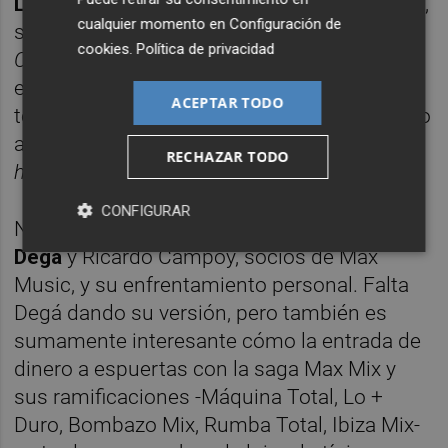
Lyme
que arrasó en Corea y Japón en los 80,
cualquier momento en
Configuración de
se pone al piano y cuenta que él escribió
cookies
.
Política de privacidad
Corazón latino
de
Bisbal
. Yo estaría horas
escuchando hablar de la elaboración de
ACEPTAR TODO
todos estos temas. Habrá que echarle un ojo
a las 650 páginas de
Toni Peret y sus
RECHAZAR TODO
herman@s en el ritmo
.
CONFIGURAR
No obstante, la trama gira en torno a
Miguel
Degá
y Ricardo Campoy, socios de Max
Music, y su enfrentamiento personal. Falta
Degá dando su versión, pero también es
sumamente interesante cómo la entrada de
dinero a espuertas con la saga Max Mix y
sus ramificaciones -Máquina Total, Lo +
Duro, Bombazo Mix, Rumba Total, Ibiza Mix-