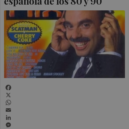
española de los 80 y 90
Facebook
X
WhatsApp
Email
LinkedIn
Messenger