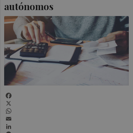
autónomos
Facebook
X
WhatsApp
Email
LinkedIn
Messenger