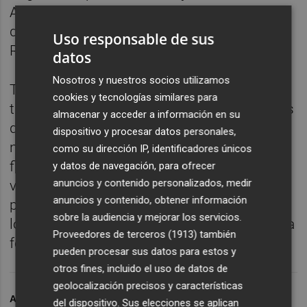
Autónomos de la Seguridad Social (RETA) y
desarrollar la actividad económica en la
Uso responsable de sus
Región de Murcia.
datos
Nosotros y nuestros socios utilizamos
También podrán optar a estas ayudas las
cookies y tecnologías similares para
trabajadoras por cuenta propia o autónomas
almacenar y acceder a información en su
que, habiendo cesado su actividad por
dispositivo y procesar datos personales,
nacimiento de un hijo, adopción, guarda con
como su dirección IP, identificadores únicos
fines de adopción, acogimiento y tutela,
y datos de navegación, para ofrecer
anuncios y contenido personalizados, medir
vuelvan a realizar una actividad por cuenta
anuncios y contenido, obtener información
propia, dándose de alta en RETA, dentro de
sobre la audiencia y mejorar los servicios.
los dos años inmediatamente siguientes a la
Proveedores de terceros (1913)
también
fecha efectiva del cese.
pueden procesar sus datos para estos y
otros fines, incluido el uso de datos de
geolocalización precisos y características
ARCHIVADO EN
AUTÓNOMOS
SOCIAL
CUOTAS
del dispositivo. Sus elecciones se aplican