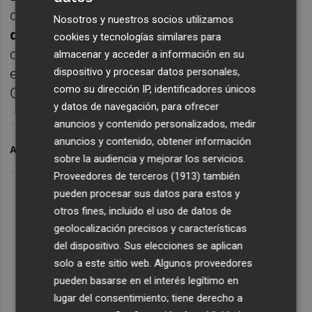
de crisis, sino de un "
marco de
Nosotros y nuestros socios utilizamos
desaceleración económica
", y ha criticado a
cookies y tecnologías similares para
ciertos partidos el estar utilizando esta
almacenar y acceder a información en su
estrategia para intentar "desgastar al
dispositivo y procesar datos personales,
como su dirección IP, identificadores únicos
Gobierno".
y datos de navegación, para ofrecer
anuncios y contenido personalizados, medir
anuncios y contenido, obtener información
ARCHIVADO EN
ARANCELES
LIME
YES
sobre la audiencia y mejorar los servicios.
Proveedores de terceros (1913)
también
pueden procesar sus datos para estos y
otros fines, incluido el uso de datos de
geolocalización precisos y características
del dispositivo. Sus elecciones se aplican
solo a este sitio web. Algunos proveedores
pueden basarse en el interés legítimo en
lugar del consentimiento; tiene derecho a