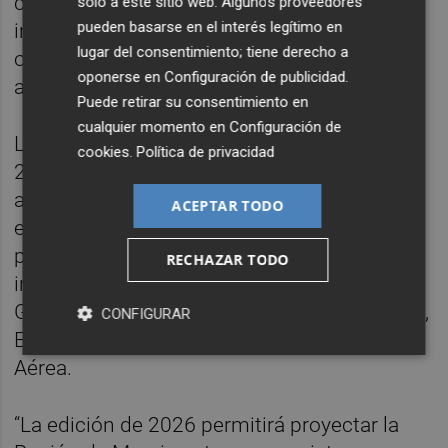
conexión entre empresas, proyectos de
solo a este sitio web. Algunos proveedores
pueden basarse en el interés legítimo en
innovación, centros de conocimiento y
lugar del consentimiento; tiene derecho a
oportunidades vinculadas al ámbito
oponerse en
Configuración de publicidad
.
aeroespacial, de defensa y seguridad.
Puede retirar su consentimiento en
cualquier momento en
Configuración de
La última edición de UNVEX, celebrada en
cookies
.
Política de privacidad
2024 en Fira de Barcelona, reunió a 1.900
asistentes profesionales, más de 60
ACEPTAR TODO
empresas expositoras y más de 160
ponentes, con presencia de compañías e
RECHAZAR TODO
instituciones como Airbus, Navantia, Indra,
General Atomics, Avincis, Grupo Oesía, AESA,
CONFIGURAR
ENAIRE o la Agencia Europea de Seguridad
Aérea.
“La edición de 2026 permitirá proyectar la