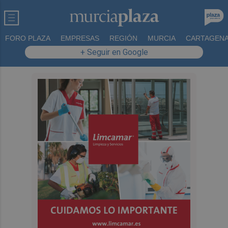
FORO PLAZA
EMPRESAS
REGIÓN
MURCIA
CARTAGEN
+ Seguir en Google