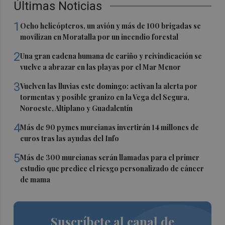
Últimas Noticias
1
Ocho helicópteros, un avión y más de 100 brigadas se
movilizan en Moratalla por un incendio forestal
2
Una gran cadena humana de cariño y reivindicación se
vuelve a abrazar en las playas por el Mar Menor
3
Vuelven las lluvias este domingo: activan la alerta por
tormentas y posible granizo en la Vega del Segura,
Noroeste, Altiplano y Guadalentín
4
Más de 90 pymes murcianas invertirán 14 millones de
euros tras las ayudas del Info
5
Más de 300 murcianas serán llamadas para el primer
estudio que predice el riesgo personalizado de cáncer
de mama
Suscríbete al canal de