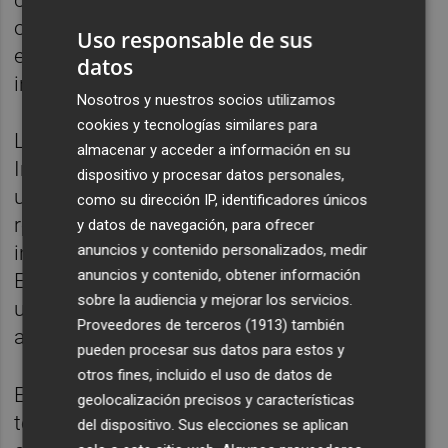
conferencias sectoriales, demostraciones
operativas, presentaciones de producto y
Uso responsable de sus
espacios de relación empresarial e
datos
institucional.
Nosotros y nuestros socios utilizamos
cookies y tecnologías similares para
La Consejería de Empresa, a través del
almacenar y acceder a información en su
Instituto de Fomento (Info), participará con
dispositivo y procesar datos personales,
un stand para dar visibilidad al ecosistema
como su dirección IP, identificadores únicos
regional de tecnologías duales y a la nueva
y datos de navegación, para ofrecer
anuncios y contenido personalizados, medir
incubadora de la Agencia Espacial Europea,
anuncios y contenido, obtener información
ESA BIC Región de Murcia, cuya sede estará
sobre la audiencia y mejorar los servicios.
ubicada en las instalaciones del antiguo
Proveedores de terceros (1913)
también
aeropuerto de San Javier.
pueden procesar sus datos para estos y
otros fines, incluido el uso de datos de
Este espacio permitirá mostrar capacidades
geolocalización precisos y características
tecnológicas regionales y reforzar la
del dispositivo. Sus elecciones se aplican