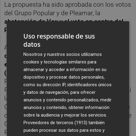
La propuesta ha sido aprobada con los votos
del Grupo Popular y de Pleamar, la
abstención de Vox y el voto en contra del
PSOE
.
Uso responsable de sus
datos
Ahora
se someterá a información pública
Nosotros y nuestros socios utilizamos
durante 20 días hábiles tras su publicación
cookies y tecnologías similares para
en el Boletín Oficial de la Región de Murcia
almacenar y acceder a información en su
(BORM)
y en el perfil del contratante de la
dispositivo y procesar datos personales,
Plataforma de Contratación del Sector
como su dirección IP, identificadores únicos
Público. Una vez resueltas las alegaciones, si
y datos de navegación, para ofrecer
las hubiera, se remitirá a la Junta Región de
anuncios y contenido personalizados, medir
Contratación Administrativa y, finalmente, se
anuncios y contenido, obtener información
comunicará al Comité Superior de Precios de
sobre la audiencia y mejorar los servicios.
Proveedores de terceros (1913)
también
Contratos del Estado y al Consejo Asesor
pueden procesar sus datos para estos y
Regional de Precios.