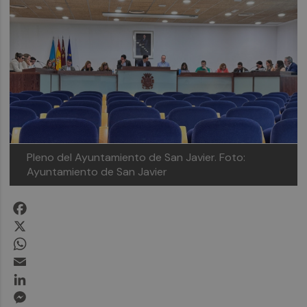
Pleno del Ayuntamiento de San Javier.
Foto:
Ayuntamiento de San Javier
Facebook
X
WhatsApp
Email
LinkedIn
Messenger