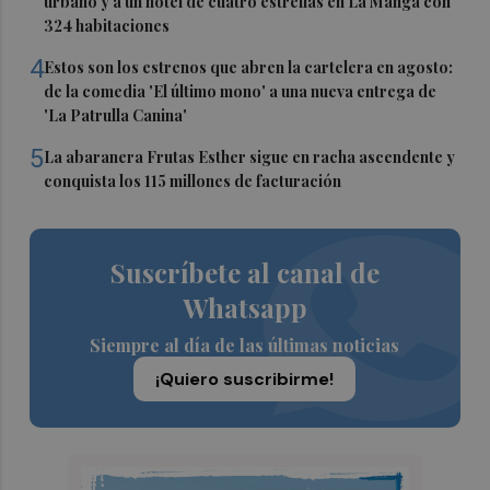
urbano y a un hotel de cuatro estrellas en La Manga con
324 habitaciones
4
Estos son los estrenos que abren la cartelera en agosto:
de la comedia 'El último mono' a una nueva entrega de
'La Patrulla Canina'
5
La abaranera Frutas Esther sigue en racha ascendente y
conquista los 115 millones de facturación
Suscríbete al canal de
Whatsapp
Siempre al día de las últimas noticias
¡Quiero suscribirme!