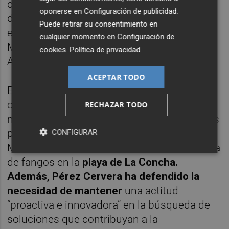
completamente manual y controlada,
oponerse en
Configuración de publicidad
.
desarrollada con apoyo técnico
Puede retirar su consentimiento en
especializado y supervisión de personal de
cualquier momento en
Configuración de
Medio Ambiente de la Comunidad
cookies
.
Política de privacidad
Autónoma.
ACEPTAR TODO
El regidor ha vinculado esta iniciativa con
otras actuaciones impulsadas en el
RECHAZAR TODO
municipio junto a distintas administraciones
para intentar mejorar el estado del Mar
CONFIGURAR
Menor, entre ellas la prueba piloto de retirada
de fangos en la
playa de La Concha.
Además, Pérez Cervera ha defendido la
necesidad de mantener
una actitud
“proactiva e innovadora” en la búsqueda de
soluciones que contribuyan a la