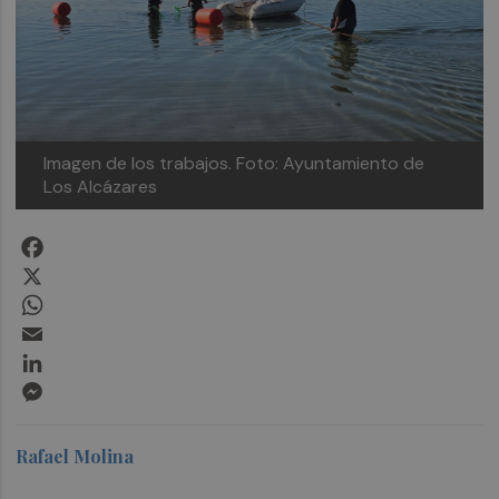
Imagen de los trabajos.
Foto: Ayuntamiento de
Los Alcázares
Facebook
X
WhatsApp
Email
LinkedIn
Messenger
Rafael Molina