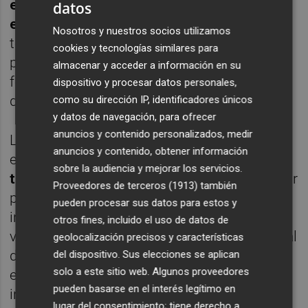
experiencia es analizar cómo responde el
datos
ecosistema
y comprobar si la retirada
Nosotros y nuestros socios utilizamos
temprana de pequeñas manchas aisladas
cookies y tecnologías similares para
puede evitar que terminen expandiéndose y
almacenar y acceder a información en su
formando superficies más extensas que
dispositivo y procesar datos personales,
dificulten el baño y alteren el fondo marino.
como su dirección IP, identificadores únicos
y datos de navegación, para ofrecer
anuncios y contenido personalizados, medir
La actuación no se limitará únicamente a la
anuncios y contenido, obtener información
extracción del alga.
El proyecto incluye
sobre la audiencia y mejorar los servicios.
también un seguimiento ambiental
posterior
Proveedores de terceros (1913)
también
para estudiar la evolución de las zonas
pueden procesar sus datos para estos y
intervenidas, comprobar si la
Caulerpa
otros fines, incluido el uso de datos de
vuelve a proliferar y evaluar la efectividad real
geolocalización precisos y características
de este tipo de intervenciones de carácter
del dispositivo. Sus elecciones se aplican
solo a este sitio web. Algunos proveedores
experimental. Desde el Ayuntamiento
pueden basarse en el interés legítimo en
insisten en que se trata de una actuación
lugar del consentimiento; tiene derecho a