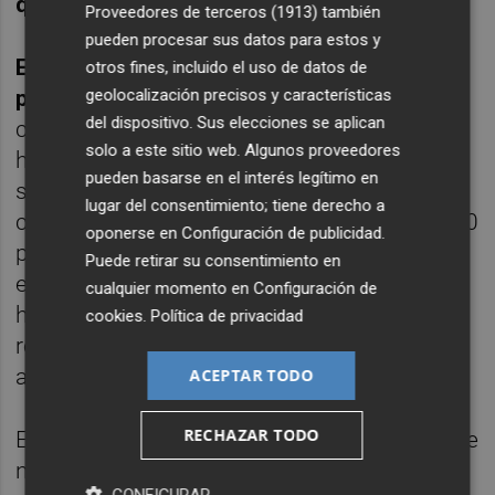
que los trámites "van muy lentos".
Proveedores de terceros (1913)
también
pueden procesar sus datos para estos y
El alcalde también mostró su preocupación
otros fines, incluido el uso de datos de
geolocalización precisos y características
por el retraso
en la construcción del nuevo
del dispositivo. Sus elecciones se aplican
colegio Bienvenido Conejero, que todavía no
solo a este sitio web. Algunos proveedores
ha salido a licitación. “Nuestros jóvenes
pueden basarse en el interés legítimo en
siguen en aulas prefabricadas y la población
lugar del consentimiento; tiene derecho a
continúa aumentando, prácticamente en 900
oponerse en
Configuración de publicidad
.
personas al año”, afirmó, advirtiendo de que
Puede retirar su consentimiento en
el municipio podría superar ya los 22.000
cualquier momento en
Configuración de
habitantes. "Nos preocupa que, lejos de
cookies
.
Política de privacidad
reducirse el número de barracones, siga
aumentando el próximo curso", lamentó.
ACEPTAR TODO
RECHAZAR TODO
En este sentido, Pérez Cervera reconoció que
ni la ampliación del instituto
ni el nuevo
CONFIGURAR