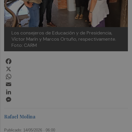
Los consejeros de Educación y de Presidencia,
Víctor Marín y Marcos Ortuño, respectivamente.
Foto: CARM
Facebook
X
WhatsApp
Email
LinkedIn
Messenger
Rafael Molina
Publicado: 14/05/2026 ·
06:00