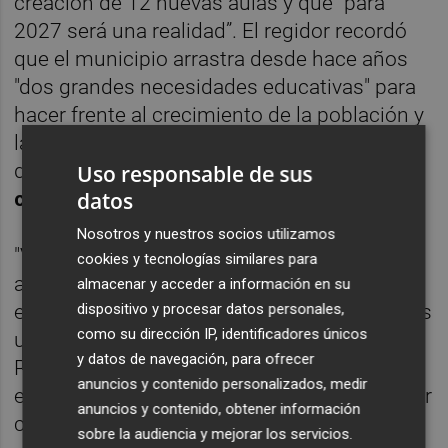
creación de 12 nuevas aulas y que “para
2027 será una realidad”. El regidor recordó
que el municipio arrastra desde hace años
"dos grandes necesidades educativas" para
hacer frente al crecimiento de la población y
la masificación de los centros: la ampliación
del instituto y la construcción del
nuevo
Uso responsable de sus
datos
colegio Bienvenido Conejero.
Nosotros y nuestros socios utilizamos
"Vemos que se están dando pasos, incluso
cookies y tecnologías similares para
agigantados, porque lo que antes era una
almacenar y acceder a información en su
dispositivo y procesar datos personales,
exigencia que no se había cumplido ahora es
como su dirección IP, identificadores únicos
una exigencia que ya es contratable", señaló
y datos de navegación, para ofrecer
Pérez Cervera, quien destacó que los
anuncios y contenido personalizados, medir
expedientes "ya pueden revisarse incluso por
anuncios y contenido, obtener información
cualquier ciudadano”.
No obstante, admitió
sobre la audiencia y mejorar los servicios.