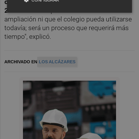
colegio estarán listos para el curso 2026-
2027.
"No creo que esté terminada la
ampliación ni que el colegio pueda utilizarse
todavía; será un proceso que requerirá más
tiempo", explicó.
ARCHIVADO EN
LOS ALCÁZARES