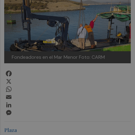
Fondeadores en el Mar Menor
Foto: CARM
Facebook
X
WhatsApp
Email
LinkedIn
Messenger
Plaza