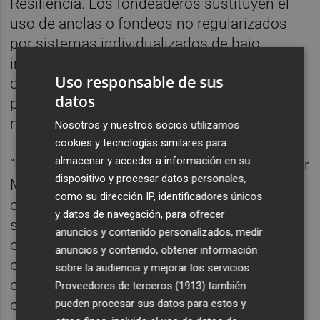
Resiliencia. Los fondeaderos sustituyen el
uso de anclas o fondeos no regularizados
por sistemas individualizados de bajo
impacto, diseñados para evitar el arrastre
Uso responsable de sus
continuado sobre el fondo y disminuir la
datos
presión sobre las praderas de fanerógamas
marinas.
Nosotros y nuestros socios utilizamos
cookies y tecnologías similares para
almacenar y acceder a información en su
“El objetivo no es restringir el disfrute del Mar
dispositivo y procesar datos personales,
Menor, sino hacerlo compatible con la
como su dirección IP, identificadores únicos
conservación de sus valores naturales”,
y datos de navegación, para ofrecer
señaló Serrano, quien añadió que “cada
anuncios y contenido personalizados, medir
embarcación que utiliza una boya regulada
anuncios y contenido, obtener información
evita una posible afección al fondo marino y
sobre la audiencia y mejorar los servicios.
contribuye a preservar hábitats
Proveedores de terceros (1913)
también
especialmente sensibles”.
pueden procesar sus datos para estos y