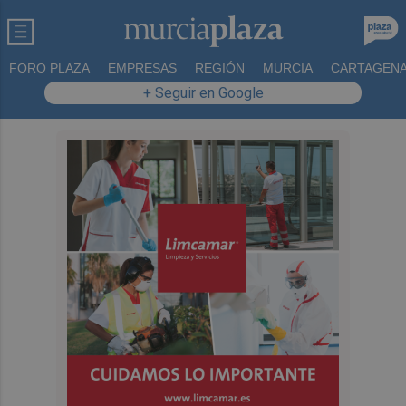
FORO PLAZA
EMPRESAS
REGIÓN
MURCIA
CARTAGEN
+ Seguir en Google