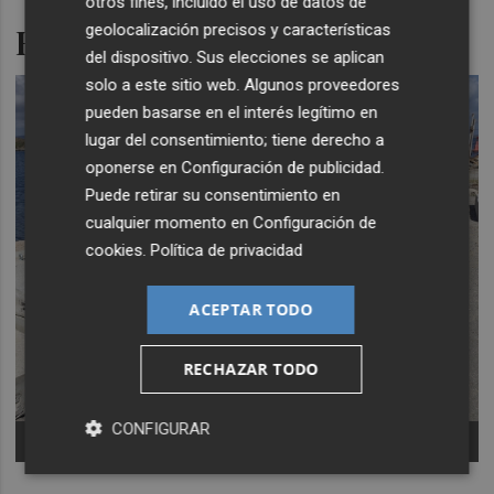
otros fines, incluido el uso de datos de
Reservas de hasta 24 horas
geolocalización precisos y características
del dispositivo. Sus elecciones se aplican
solo a este sitio web. Algunos proveedores
pueden basarse en el interés legítimo en
lugar del consentimiento; tiene derecho a
oponerse en
Configuración de publicidad
.
Puede retirar su consentimiento en
cualquier momento en
Configuración de
cookies
.
Política de privacidad
ACEPTAR TODO
RECHAZAR TODO
CONFIGURAR
Fondeadores en el Mar Menor -
Foto: CARM