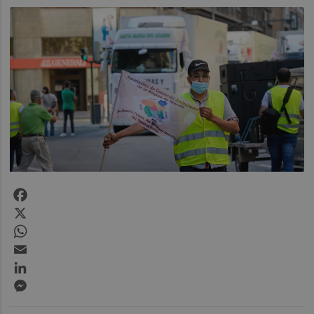
Facebook
X
WhatsApp
Email
LinkedIn
Messenger