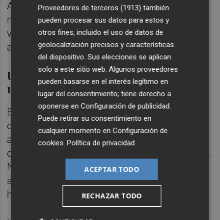
Ayuntamiento nos dé una solución, algo que
Proveedores de terceros (1913)
también
no han hecho tras varias reuniones. No
pueden procesar sus datos para estos y
vamos a esperar más y queremos que el
otros fines, incluido el uso de datos de
geolocalización precisos y características
alcalde dé una solución", destaca.
del dispositivo. Sus elecciones se aplican
solo a este sitio web. Algunos proveedores
Una reunión el lunes en busca de
pueden basarse en el interés legítimo en
un acuerdo
lugar del consentimiento; tiene derecho a
oponerse en
Configuración de publicidad
.
Este lunes, los representantes de los
Puede retirar su consentimiento en
diferentes colectivos y cooperativas
cualquier momento en
Configuración de
afectadas están citados a una reunión en la
cookies
.
Política de privacidad
que decidirán el futuro de las movilizaciones.
No obstante, Vinagre advierte que habrá una
ACEPTAR TODO
segunda manifestación si la situación no se
ha resuelto antes del próximo viernes.
RECHAZAR TODO