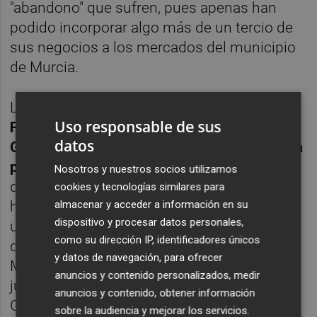
"abandono" que sufren, pues apenas han
podido incorporar algo más de un tercio de
sus negocios a los mercados del municipio
de Murcia.
Los grandes mercadillos, como el de
La
Uso responsable de sus
Fama, El Palmar o el de Santa María de
datos
Gracia, que todavía tienen que esperar para
ponerse en marcha
, Vinagre explica que el
Nosotros y nuestros socios utilizamos
de El Palmar aún no ha empezado "porque
cookies y tecnologías similares para
almacenar y acceder a información en su
hay falta de acuerdo con el cambio de
dispositivo y procesar datos personales,
ubicación que pretende el Ayuntamiento y
como su dirección IP, identificadores únicos
que no convence a todos los vendedores".
y datos de navegación, para ofrecer
Mientras, para que se retomen los de los
anuncios y contenido personalizados, medir
jueves de Murcia, la Fama y Santa María de
anuncios y contenido, obtener información
Gracia, "estamos esperando que el
sobre la audiencia y mejorar los servicios.