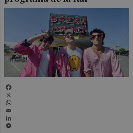
Facebook
X
WhatsApp
Email
LinkedIn
Messenger