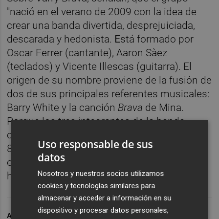
"nació en el verano de 2009 con la idea de
crear una banda divertida, desprejuiciada,
descarada y hedonista.
E
stá formado por
Oscar Ferrer (cantante), Aaron Sàez
(teclados) y Vicente Illescas (guitarra). El
origen de su nombre proviene de la fusión de
dos de sus principales referentes musicales:
Barry White y la canción
Brava
de Mina.
Porque los tres integrantes de la banda
crecieron con la música italiana de los años
Uso responsable de sus
80". Recuerdan, asimismo,
que actuaron
en
datos
el Benidorm Fest con su tema
Raffaella
, un
Nosotros y nuestros socios utilizamos
homenaje a la gran Carrà.
cookies y tecnologías similares para
almacenar y acceder a información en su
dispositivo y procesar datos personales,
ARCHIVADO EN
AVA
RAFFAELLA