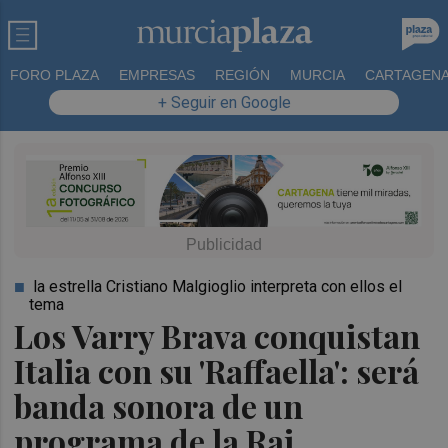
FORO PLAZA
EMPRESAS
REGIÓN
MURCIA
CARTAGEN
+ Seguir en Google
la estrella Cristiano Malgioglio interpreta con ellos el
tema
Los Varry Brava conquistan
Italia con su 'Raffaella': será
banda sonora de un
programa de la Rai