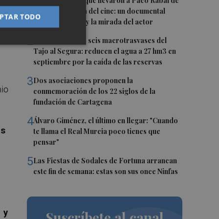
1
Las '200 vidas' que llevaron a Paco Rabal de
Águilas a la cima del cine: un documental
PTAR TODO
recupera la voz y la mirada del actor
2
Fin a la racha de seis macrotrasvases del
Tajo al Segura: reducen el agua a 27 hm3 en
septiembre por la caída de las reservas
3
Dos asociaciones proponen la
nio
conmemoración de los 22 siglos de la
fundación de Cartagena
4
Álvaro Giménez, el último en llegar: "Cuando
es
te llama el Real Murcia poco tienes que
pensar"
5
Las Fiestas de Sodales de Fortuna arrancan
este fin de semana: estas son sus once Ninfas
 y
Suscríbete al canal