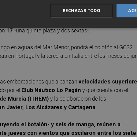
 puntos
-un tercer puesto y dos cuartos-, mientras que
RECHAZAR TODO
ACE
u
francés -un segundo lugar, un cuarto y un quinto- y a
con
14 puntos
-un tercero, un quinto y un sexto lugar- y
con
17
-una quinta plaza y dos sextas-.
ingo en aguas del Mar Menor, pondrá el colofón al GC32
s en Portugal y la tercera en Italia entre los meses de ju
stas embarcaciones que alcanzan
velocidades superior
ado por el
Club Náutico Lo Pagán
y que cuenta con el
 de Murcia (ITREM)
y la colaboración de los
n Javier, Los Alcázares y Cartagena
.
luyendo el botalón- y seis de manga, reúnen a
e jueves con vientos que oscilaron entre los siete