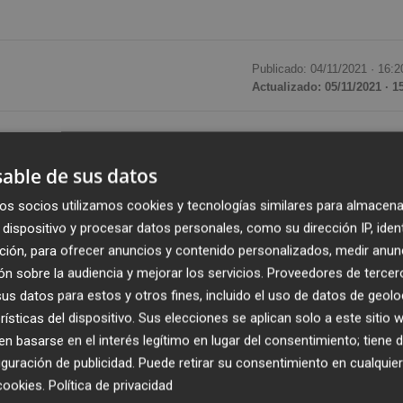
Publicado: 04/11/2021 ·
16:2
Actualizado: 05/11/2021 · 1
os
Alinghi
y
Black Star Sailing
han comenzado su
ando en la primera de las cuatro jornadas que
able de sus datos
ito internacional GC32 Racing Tour
que se disputa en
os socios utilizamos cookies y tecnologías similares para almacena
to en esta regata de
catamaranes voladores
con
cin
dispositivo y procesar datos personales, como su dirección IP, iden
ción, para ofrecer anuncios y contenido personalizados, medir anun
n sobre la audiencia y mejorar los servicios.
Proveedores de tercer
ficación del tour y es el gran favorito para conseguir el
s datos para estos y otros fines, incluido el uso de datos de geolo
so en dos de las tres mangas disputadas y fue tercero en l
rísticas del dispositivo. Sus elecciones se aplican solo a este sitio
 segundos puestos y un primero.
 basarse en el interés legítimo en lugar del consentimiento; tiene 
guración de publicidad
. Puede retirar su consentimiento en cualqu
cookies
.
Política de privacidad
Bull Extreme Sailing
austriaco, gran rival del Alinghi en l