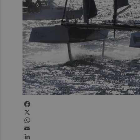
Facebook
X
WhatsApp
Email
LinkedIn