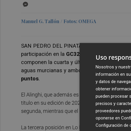
Messenger
Manuel G. Tallón / Fotos: OMEGA
SAN PEDRO DEL PINATAR. Los barcos suiz
participación en la
GC32 Mar Menor Cup
mand
Uso respons
componen la cuarta y última prueba del
circu
Nosotros y nuestr
aguas murcianas y ambos comparten el lidera
información en su 
puntos
.
y datos de navega
obtener informació
El Alinghi, que además es el que comanda la clasi
pueden procesar su
título en su edición de 2021, la novena, se impu
precisos y caracte
segunda, mientras que el Black Star obtuvo dos
proveedores pueden
oponerse en
Confi
Configuración de 
La tercera posición en Lo Pagán es para el
Red 