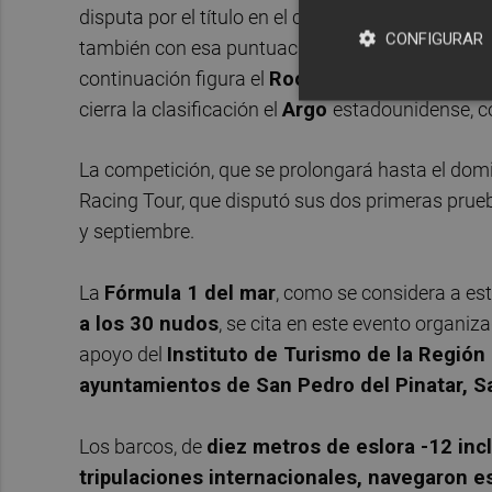
disputa por el título en el circuito, y que suma
11
CONFIGURAR
también con esa puntuación aparece el
Zoulo
continuación figura el
Rockwool
Racing danés 
cierra la clasificación el
Argo
estadounidense, 
La competición, que se prolongará hasta el dom
Racing Tour, que disputó sus dos primeras prueba
y septiembre.
La
Fórmula 1 del mar
, como se considera a e
a los 30 nudos
, se cita en este evento organiz
apoyo del
Instituto de Turismo de la Región
ayuntamientos de San Pedro del Pinatar, Sa
Los barcos, de
diez metros de eslora -12 inc
tripulaciones internacionales,
navegaron est