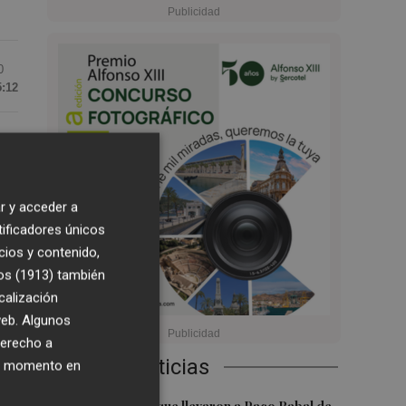
0
5:12
r y acceder a
co
tificadores únicos
cios y contenido,
os (1913)
también
calización
a
 web. Algunos
derecho a
Últimas Noticias
ier momento en
a