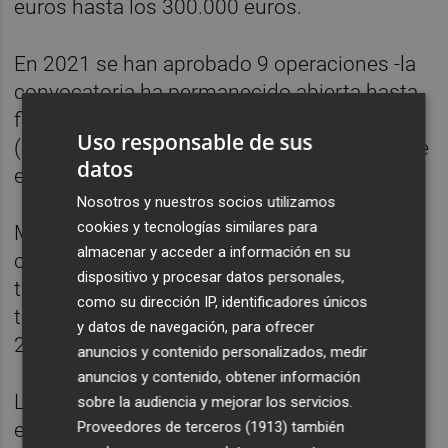
euros hasta los 300.000 euros.
En 2021 se han aprobado 9 operaciones -la
convocatoria ha permanecido abierta hasta
finales de año- por valor de 843.499 euros
Uso responsable de sus
(44 operaciones y algo más de 4 millones de
datos
euros desde 2016).
Nosotros y nuestros socios utilizamos
cookies y tecnologías similares para
Más de 14 millones de euros han sido
almacenar y acceder a información en su
concedidos mediante la línea
Invierte
, a
dispositivo y procesar datos personales,
través de 55 operaciones, de las cuales 6
como su dirección IP, identificadores únicos
tramitadas este año que han alcanzado los
y datos de navegación, para ofrecer
2,2 M€.
anuncios y contenido personalizados, medir
anuncios y contenido, obtener información
Los préstamos de Invierte
se pueden
sobre la audiencia y mejorar los servicios.
Proveedores de terceros (1913)
también
emplear en la adquisición de activos