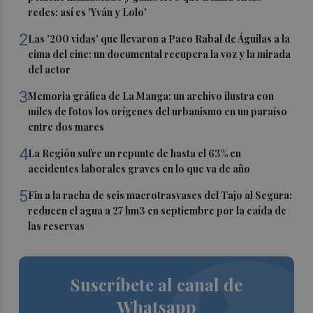
redes: así es 'Yván y Lolo'
2
Las '200 vidas' que llevaron a Paco Rabal de Águilas a la
cima del cine: un documental recupera la voz y la mirada
del actor
3
Memoria gráfica de La Manga: un archivo ilustra con
miles de fotos los orígenes del urbanismo en un paraíso
entre dos mares
4
La Región sufre un repunte de hasta el 63% en
accidentes laborales graves en lo que va de año
5
Fin a la racha de seis macrotrasvases del Tajo al Segura:
reducen el agua a 27 hm3 en septiembre por la caída de
las reservas
Suscríbete al canal de
Whatsapp