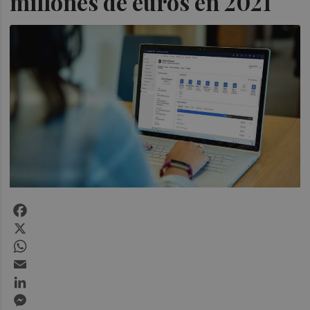
millones de euros en 2021
Facebook
X
WhatsApp
Email
LinkedIn
Messenger