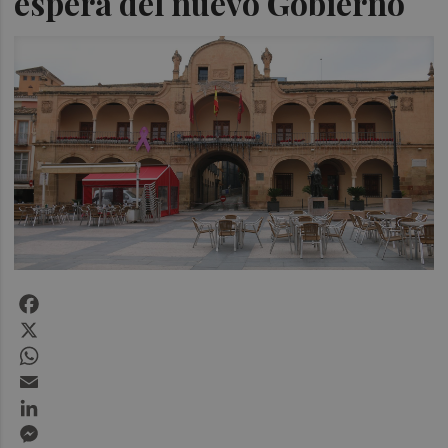
espera del nuevo Gobierno
Facebook
X
WhatsApp
Email
LinkedIn
Messenger