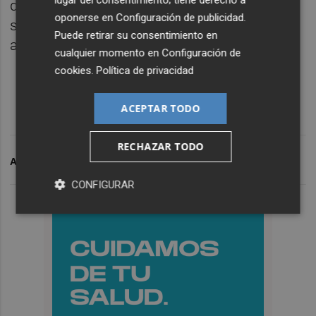
lugar del consentimiento; tiene derecho a
dicho, para nosotros lo primero es Lorca, y
oponerse en
Configuración de publicidad
.
seremos exigentes donde sea, como sea y
Puede retirar su consentimiento en
ante quien sea".
cualquier momento en
Configuración de
cookies
.
Política de privacidad
ACEPTAR TODO
RECHAZAR TODO
ARCHIVADO EN
LORCA
IBI
CONFIGURAR