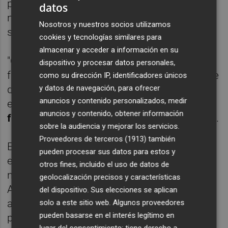
pasada en su visita a Los Alcázares y
datos
nosotros confiamos en lo dicho, porque así
Nosotros y nuestros socios utilizamos
se ha comprometido con los lorquinos".
cookies y tecnologías similares para
almacenar y acceder a información en su
"Otra cuestión es que finalmente se pueda
dispositivo y procesar datos personales,
formar gobierno, porque como dijo el alcalde
como su dirección IP, identificadores únicos
de Lorca,
Diego José Mateos
, el parlamento
y datos de navegación, para ofrecer
anuncios y contenido personalizados, medir
está muy fraccionado y
conseguir que se
anuncios y contenido, obtener información
forme gobierno está complicado",
matizaba.
sobre la audiencia y mejorar los servicios.
Proveedores de terceros (1913)
también
El edil aseveró que "en el mismo momento
pueden procesar sus datos para estos y
en el que se forme ese posible Gobierno a
otros fines, incluido el uso de datos de
nivel nacional, el equipo de Gobierno de este
geolocalización precisos y características
Ayuntamiento va a ser exigente con este
del dispositivo. Sus elecciones se aplican
asunto y va a exigir que se cumpla lo
solo a este sitio web. Algunos proveedores
pueden basarse en el interés legítimo en
prometido, porque como siempre hemos