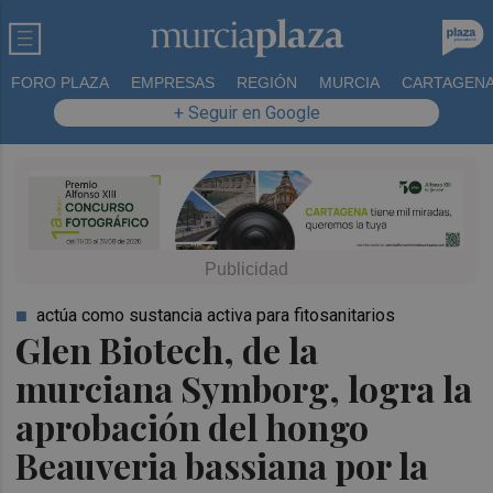
FORO PLAZA
EMPRESAS
REGIÓN
MURCIA
CARTAGEN
+ Seguir en Google
actúa como sustancia activa para fitosanitarios
Glen Biotech, de la
murciana Symborg, logra la
aprobación del hongo
Beauveria bassiana por la