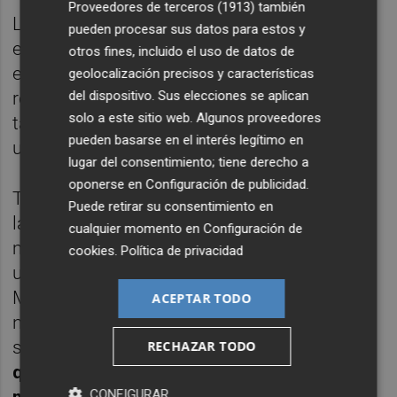
Proveedores de terceros (1913)
también
La firma Symborg formalizó en marzo de
pueden procesar sus datos para estos y
este año la compra de Glen Biotech. Con
otros fines, incluido el uso de datos de
esta operación, la firma internacional
geolocalización precisos y características
del dispositivo. Sus elecciones se aplican
reforzaba su portfolio y su apuesta por el
solo a este sitio web. Algunos proveedores
talento, así como su transformación hacia
pueden basarse en el interés legítimo en
un modelo agrícola más sostenible.
lugar del consentimiento; tiene derecho a
oponerse en
Configuración de publicidad
.
Tras la compra, y según confirmaron desde
Puede retirar su consentimiento en
la nueva administradora, Glen Biotech
cualquier momento en
Configuración de
mantendrá su identidad y continuará
cookies
.
Política de privacidad
ubicada en el Parque Científico de Alicante.
Mientras, respecto a la estrategia de
ACEPTAR TODO
negocio, uno de los principales objetivos
será
el desarrollo de nuevas formulaciones
RECHAZAR TODO
que abarquen más tipologías de plagas, en
CONFIGURAR