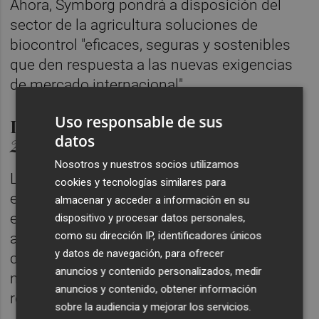
Ahora, Symborg pondrá a disposición del
sector de la agricultura soluciones de
biocontrol "eficaces, seguras y sostenibles
que den respuesta a las nuevas exigencias
de mercado internacional".
Uso responsable de sus
La eficacia de
Beauveria bassiana
datos
203
Nosotros y nuestros socios utilizamos
La cepa de este hongo demuestra una gran
cookies y tecnologías similares para
eficacia frente a plagas de interés agrícola y
almacenar y acceder a información en su
es muy tolerante a condiciones ambientales
dispositivo y procesar datos personales,
como su dirección IP, identificadores únicos
adversas al haber sido aislada en
y datos de navegación, para ofrecer
condiciones extremas. Asimismo, por su
anuncios y contenido personalizados, medir
modo de acción es muy difícil que genere
anuncios y contenido, obtener información
resistencias en poblaciones de insectos.
sobre la audiencia y mejorar los servicios.