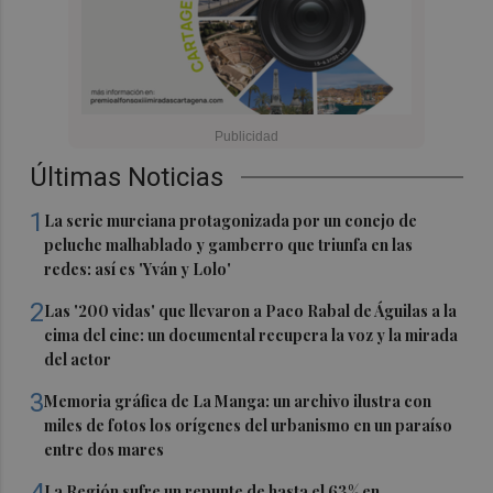
Últimas Noticias
1
La serie murciana protagonizada por un conejo de
peluche malhablado y gamberro que triunfa en las
redes: así es 'Yván y Lolo'
2
Las '200 vidas' que llevaron a Paco Rabal de Águilas a la
cima del cine: un documental recupera la voz y la mirada
del actor
3
Memoria gráfica de La Manga: un archivo ilustra con
miles de fotos los orígenes del urbanismo en un paraíso
entre dos mares
4
La Región sufre un repunte de hasta el 63% en