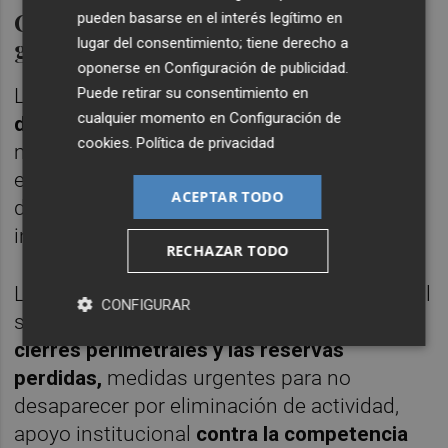
Compensaciones y un fondo de
pueden basarse en el interés legítimo en
garantía
lugar del consentimiento; tiene derecho a
oponerse en
Configuración de publicidad
.
Puede retirar su consentimiento en
La
imposibilidad de realizar
cualquier momento en
Configuración de
desplazamientos fuera de la Región,
las
cookies
.
Política de privacidad
medidas de cuarentena, así como el miedo
entre la población, han sido los encargados
ACEPTAR TODO
de tumbar las principales fuentes de
ingresos para estas empresas.
RECHAZAR TODO
Las peticiones que hacen al Gobierno central
CONFIGURAR
son
"compensaciones económicas para los
cierres perimetrales y las reservas
perdidas,
medidas urgentes para no
desaparecer por eliminación de actividad,
apoyo institucional
contra la competencia