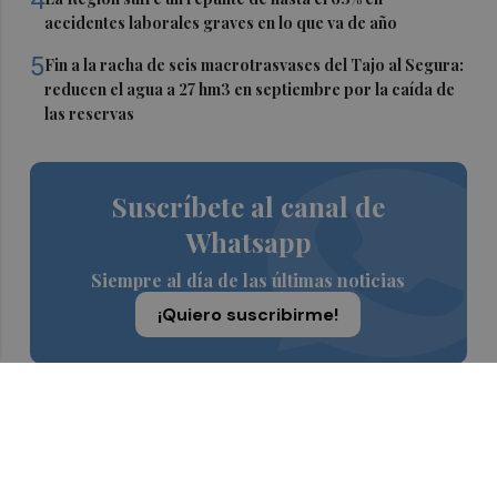
accidentes laborales graves en lo que va de año
5
Fin a la racha de seis macrotrasvases del Tajo al Segura:
reducen el agua a 27 hm3 en septiembre por la caída de
las reservas
Suscríbete al canal de
Whatsapp
Siempre al día de las últimas noticias
¡Quiero suscribirme!