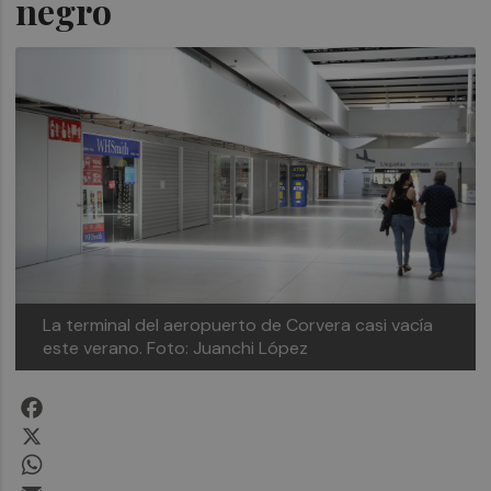
negro
La terminal del aeropuerto de Corvera casi vacía
este verano. Foto: Juanchi López
Facebook
X
WhatsApp
Email