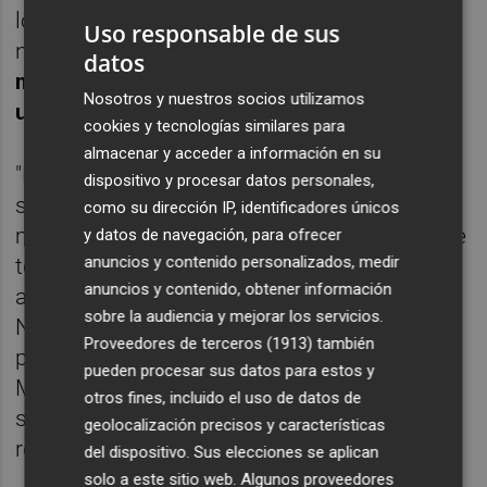
los proveedores nos hayan reembolsado
Uso responsable de sus
nada.
Las aerolíneas nos deben 300
datos
millones de euros. Necesitamos ayuda
Nosotros y nuestros socios utilizamos
urgente o desapareceremos",
lamenta.
cookies y tecnologías similares para
almacenar y acceder a información en su
"El único movimiento que tenemos ahora
dispositivo y procesar datos personales,
son los viajes de regreso a sus países de
como su dirección IP, identificadores únicos
muchos ciudadanos de Latinoamérica sobre
y datos de navegación, para ofrecer
anuncios y contenido personalizados, medir
todo y confiamos en poder organizar alguna
anuncios y contenido, obtener información
actividad dentro de la Región estas
sobre la audiencia y mejorar los servicios.
Navidades, ya que habrá cierre perimetral,
Proveedores de terceros (1913)
también
pero no son suficientes para subsistir.
pueden procesar sus datos para estos y
Muchas agencias han tenido que cerrar y lo
otros fines, incluido el uso de datos de
seguirán haciendo si no nos ayudan",
geolocalización precisos y características
remarca Blasco.
del dispositivo. Sus elecciones se aplican
solo a este sitio web. Algunos proveedores