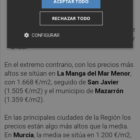
ACEPTAR TODO
10.
Caravaca de la Cruz.
En la última de
RECHAZAR TODO
esta lista el precio medio se sitúa en 686
€/m2. Es uno de los pocos municipios que
CONFIGURAR
encadena bajadas tanto a nivel trimestral y
anual.
En el extremo contrario, con los precios más
altos se sitúan en
La Manga del Mar Menor
,
con 1.668 €/m2, seguido de
San Javier
(1.505 €/m2) y el municipio de
Mazarrón
(1.359 €/m2).
En las principales ciudades de la Región los
precios están algo más altos que la media.
En
Murcia
, la media se sitúa en 1.200 €/m2,