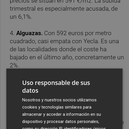
precios se sitúan en 591 €/m2. La subida
trimestral es especialmente acusada, de
un 6,1%.
4.
Alguazas.
Con 592 euros por metro
cuadrado, casi empata con Yecla. Es una
de las localidades donde el coste ha
bajado en el último año, concretamente un
2%.
5.
Archena.
En el municipio del Valle de
Uso responsable de sus
datos
Ricote el precio medio se sitúa en 613
€/m2.
Nosotros y nuestros socios utilizamos
cookies y tecnologías similares para
6.
Abanilla.
En junio de 2023, el precio se
almacenar y acceder a información en su
dispositivo y procesar datos personales,
sitúa en 650 euros por metro cuadrado. Se
como su dirección IP, identificadores únicos