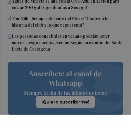
3
Aguas de Murcia se alía con la ONG Azul en Acción para
enviar 200 gafas graduadas a Senegal
4
Toni Villa, fichaje referente del Efesé: "Conozco la
historia del club y lo que representa"
5
Las personas concebidas en verano podrían tener
mayor riesgo cardiovascular, según un estudio del Santa
Lucía de Cartagena
Suscríbete al canal de
Whatsapp
Siempre al día de las últimas noticias
¡Quiero suscribirme!