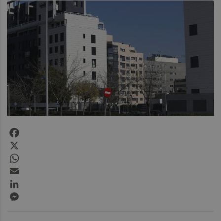
Facebook
X
WhatsApp
Email
LinkedIn
Messenger