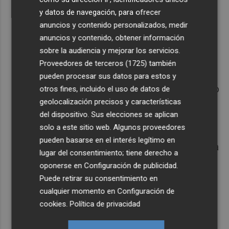
trata de una de las localidades en las que
y datos de navegación, para ofrecer
el suelo más ha disminuido en el último
anuncios y contenido personalizados, medir
año, hasta un 7,1%.
anuncios y contenido, obtener información
sobre la audiencia y mejorar los servicios.
7.
Abarán.
En esta localidad de la Vega
Proveedores de terceros (1725)
también
Alta el precio medio es de 669 €/m2. Al
pueden procesar sus datos para estos y
contrario que en la anterior, aquí ha subido
otros fines, incluido el uso de datos de
geolocalización precisos y características
un 10,7% desde junio de 2022.
del dispositivo. Sus elecciones se aplican
solo a este sitio web. Algunos proveedores
8.
Lorquí.
Con 675 €/m2, se queda muy
pueden basarse en el interés legítimo en
cerca del anterior, debido principalmente a
lugar del consentimiento; tiene derecho a
una subida anual del precio de un 7,6%.
oponerse en
Configuración de publicidad
.
Puede retirar su consentimiento en
9.
Jumilla.
Empatada con Lorquí a 675
cualquier momento en
Configuración de
€/m2, el coste ha subido un 6,7 por ciento
cookies
.
Política de privacidad
en un año.