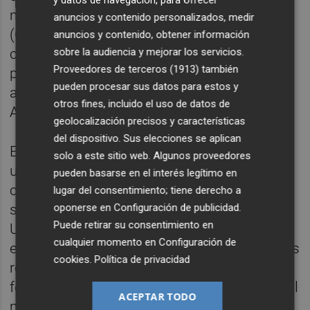
marinero de puente de buques mercantes
anuncios y contenido personalizados, medir
(Cartagena), o el que formará en
anuncios y contenido, obtener información
sobre la audiencia y mejorar los servicios.
competencias y habilidades vinculadas al
Proveedores de terceros (1913)
también
puesto de trabajo de administrativo y
pueden procesar sus datos para estos y
atención al cliente en empresas (Los
otros fines, incluido el uso de datos de
Alcázares).
geolocalización precisos y características
del dispositivo. Sus elecciones se aplican
El próximo mes de febrero comenzará ya
solo a este sitio web. Algunos proveedores
una de estas iniciativas de formación,
pueden basarse en el interés legítimo en
concretamente el denominado ‘Proyecto
lugar del consentimiento; tiene derecho a
oponerse en
Configuración de publicidad
.
segunda oportunidad’, impartido por
Puede retirar su consentimiento en
Ucomur gracias a una ayuda de 54.000
cualquier momento en
Configuración de
euros del SEF. En este caso, los participantes
cookies
.
Política de privacidad
recibirán información, asesoramiento y
formación para facilitar su reincorporación al
ACEPTAR TODO
mercado laboral.