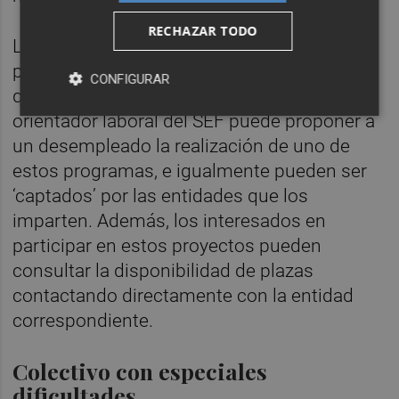
RECHAZAR TODO
La participación de desempleados en estos
proyectos se rige por los mismos criterios
CONFIGURAR
que el resto de cursos de formación: un
orientador laboral del SEF puede proponer a
un desempleado la realización de uno de
estos programas, e igualmente pueden ser
‘captados’ por las entidades que los
imparten. Además, los interesados en
participar en estos proyectos pueden
consultar la disponibilidad de plazas
contactando directamente con la entidad
correspondiente.
Colectivo con especiales
dificultades