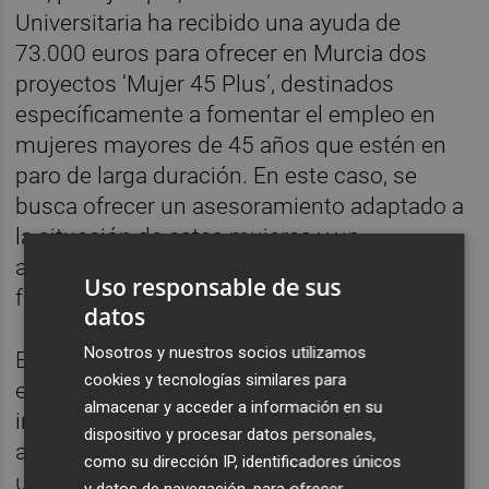
Universitaria ha recibido una ayuda de
73.000 euros para ofrecer en Murcia dos
proyectos ‘Mujer 45 Plus’, destinados
específicamente a fomentar el empleo en
mujeres mayores de 45 años que estén en
paro de larga duración. En este caso, se
busca ofrecer un asesoramiento adaptado a
la situación de estas mujeres y un
acompañamiento permanente para
Uso responsable de sus
favorecer su inserción.
datos
Nosotros y nuestros socios utilizamos
Entre la oferta disponible también se
cookies y tecnologías similares para
encuentra un proyecto formativo para la
almacenar y acceder a información en su
inserción laboral como promotor de
dispositivo y procesar datos personales,
acciones de igualdad de género (Murcia),
como su dirección IP, identificadores únicos
uno que capacitará para ejercer como
y datos de navegación, para ofrecer