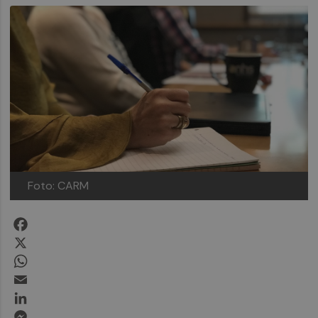
Foto: CARM
Facebook
X
WhatsApp
Email
LinkedIn
Messenger