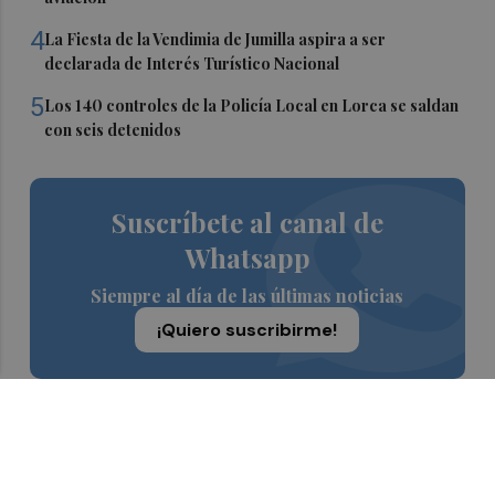
4
La Fiesta de la Vendimia de Jumilla aspira a ser
declarada de Interés Turístico Nacional
5
Los 140 controles de la Policía Local en Lorca se saldan
con seis detenidos
Suscríbete al canal de
Whatsapp
Siempre al día de las últimas noticias
¡Quiero suscribirme!