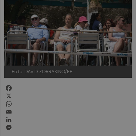
Foto: DAVID ZORRAKINO/EP
Facebook
X
WhatsApp
Email
LinkedIn
Messenger