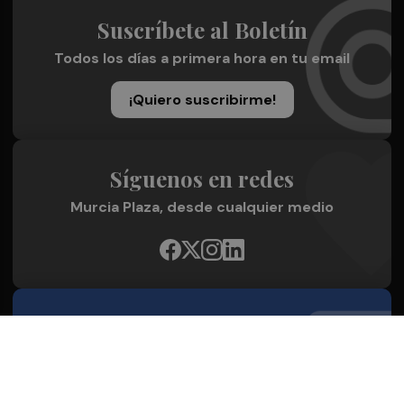
Suscríbete al Boletín
Todos los días a primera hora en tu email
¡Quiero suscribirme!
Síguenos en redes
Murcia Plaza, desde cualquier medio
Quienes Somos
Conoce al grupo editorial
Conócenos