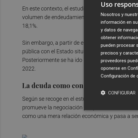
Uso respons
En este contexto, el estudio recoge estos dato
Nosotros y nuestr
volumen de endeudamiento tenían las comunida
información en su 
18,1%.
y datos de navega
obtener informació
Sin embargo, a partir de esa fecha se fue prod
pueden procesar su
pública con el Estado situando los años 2018 y 
precisos y caracte
Posteriormente se ha ido produciendo un leve 
proveedores pueden
2022.
oponerse en
Confi
Configuración de 
La deuda como condicionante políti
CONFIGURAR
Según se recoge en el estudio, esta prolongació
promueve la negociación por parte de las comuni
como una mera relación económica y pasa a ser