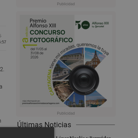
5
5:57
2.
a
n
Últimas Noticias