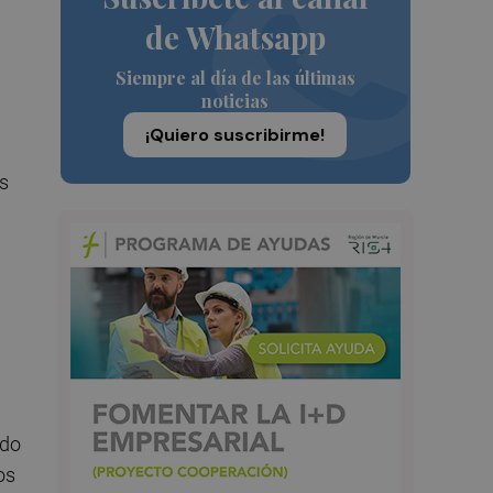
de Whatsapp
Siempre al día de las últimas
noticias
¡Quiero suscribirme!
as
rdo
os