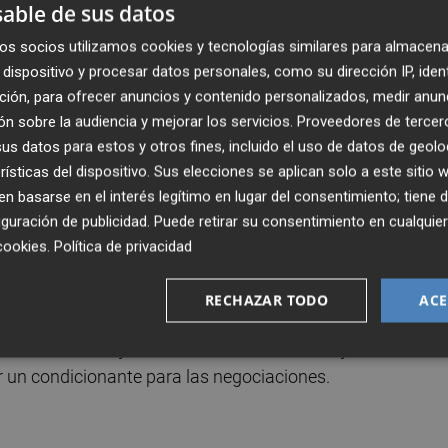
able de sus datos
s del Banco de España y sitúa a 2012 como el año que men
os socios utilizamos cookies y tecnologías similares para almacena
des autónomas con el Estado en la última década, con u
dispositivo y procesar datos personales, como su dirección IP, iden
ción, para ofrecer anuncios y contenido personalizados, medir anun
n sobre la audiencia y mejorar los servicios.
Proveedores de tercer
uciendo un aumento progresivo del porcentaje de deuda
s datos para estos y otros fines, incluido el uso de datos de geolo
2019 con las peores cifras, un 61,1% de endeudamiento.
rísticas del dispositivo. Sus elecciones se aplican solo a este sitio
descenso hasta situarse en un 58,6% volumen de deuda en
 basarse en el interés legítimo en lugar del consentimiento; tiene 
guración de publicidad
. Puede retirar su consentimiento en cualqu
cookies
.
Política de privacidad
co
RECHAZAR TODO
ACE
n de la deuda "distorsiona" el comportamiento de las CCAA
dades con el Ejecutivo central. La deuda deja de tratarse
 un condicionante para las negociaciones.