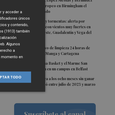
1
Mariano García, López Nicolás y Bermúdez
disputarán el Europeo en Birmingham el
os
viernes y el sábado
r y acceder a
n
tificadores únicos
2
Lunes de lluvias y tormentas: alerta por
cios y contenido,
posible granizo con vientos muy fuertes en
os (1913)
también
Altiplano, Noroeste, Guadalentín y Vega del
calización
Segura
 web. Algunos
3
Así es el operativo de limpieza 24 horas de
derecho a
las playas de La Manga y Cartagena
ier momento en
4
Chicas del Molina Basket y el Marme San
Javier participan en un campus en Belfast
PTAR TODO
5
Alcaraz se acerca a los ocho meses sin ganar
 y
un título que pasó entre julio de 2023 y marzo
de 2024
Suscríbete al canal