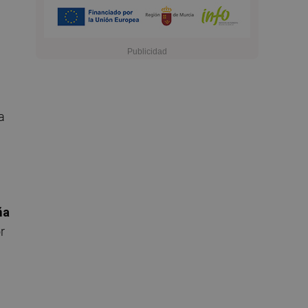
a
ña
r