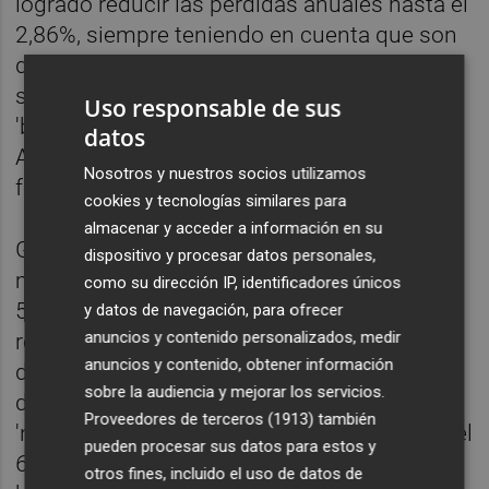
logrado reducir las pérdidas anuales hasta el
2,86%, siempre teniendo en cuenta que son
datos a media jornada bursátil de la primera
sesión de la semana. El también llamado
Uso responsable de sus
'banco azul' tiene al bajista Bridgewater
datos
Associates, con una posición del 0,59% a
Nosotros y nuestros socios utilizamos
fecha del pasado 18 de octubre.
cookies y tecnologías similares para
almacenar y acceder a información en su
Ganancias también por encima de los 5.000
dispositivo y procesar datos personales,
millones en el parqué, concretamente de
como su dirección IP, identificadores únicos
5.072 millones, para
Banco Santander
, que
y datos de navegación, para ofrecer
anuncios y contenido personalizados, medir
rendirá cuentas al mercado el miércoles 26
anuncios y contenido, obtener información
de octubre. La mejora en porcentaje ha sido
sobre la audiencia y mejorar los servicios.
del 12,41% y, de esta forma, ha limitado los
Proveedores de terceros (1913)
también
'números rojos' en lo que va de 2022 hasta el
pueden procesar sus datos para estos y
6,99%; mientras que su capitalización
otros fines, incluido el uso de datos de