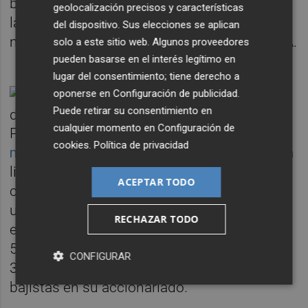
bursátil alcanza los 45.933 millones y se da
geolocalización precisos y características
la paradoja que tiene al mismo 'corto', con la
del dispositivo. Sus elecciones se aplican
misma posición y a idéntica fecha que BBVA.
solo a este sitio web. Algunos proveedores
pueden basarse en el interés legítimo en
lugar del consentimiento; tiene derecho a
oponerse en
Configuración de publicidad
.
Puede retirar su consentimiento en
cualquier momento en
Configuración de
Por su parte,
Bankinter
, que ganó un 21,2%
cookies
.
Política de privacidad
más entre enero y septiembre de este año
, ha
liderado las alzas en términos porcentuales
ACEPTAR TODO
con un 29,92%. Lo ha hecho tras anotarse
unas plusvalías latentes de 1.300 millones,
RECHAZAR TODO
elevando así su valor en bolsa hasta los
5.648 millones. Todo ello con un avance del
CONFIGURAR
39,37% en el Ibex 35 durante este año; y sin
bajistas en su accionariado.