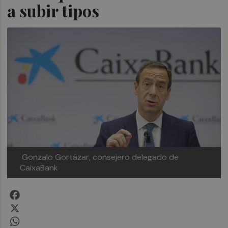
a subir tipos
Gonzalo Gortázar, consejero delegado de
CaixaBank
Facebook
X
WhatsApp