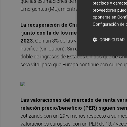
que las estimaciones de revisión de ganancias
precisos y caracte
Emergentes (ME), mientras que EE UU y Europa es
proveedores pueden
oponerse en
Confi
Configuración de 
La recuperación de China sigue siendo el f
-junto con la de los mercados emergentes y
CONFIGURAR
2023
. Con un 8% de las ventas, Europa tiene l
Pacífico (sin Japón). Sin embargo, es important
doble de ingresos de Estados Unidos que de Chin
será vital para que Europa continúe con su recup
Las valoraciones del mercado de renta vari
relación precio/beneficio (PER) siguen sie
cotizando con un 29% menos respecto a su media 
valoraciones europeas, con un PER de 13,7 vec