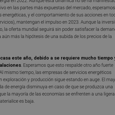
nergía en 2022. Aunque esta dinámica no se ha manifesta
ativo en las partes más expuestas del mercado, esperamos
s energéticas, y el comportamiento de sus acciones en to
servicios), mantengan el impulso en 2023. Aunque la invers
, la oferta mundial seguirá sin poder satisfacer la dema
 aún más la hipótesis de una subida de los precios de la
scasa este año, debido a se requiere mucho tiempo 
alaciones
. Esperamos que esto respalde otro año fuerte
. Al mismo tiempo, las empresas de servicios energéticos
en exploración y producción sigue estando en auge. El ma
nda de energía disminuya en caso de que se produzca una
e la mayoría de las economías se enfrenten a una ligera
terialice es baja.