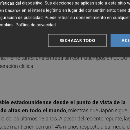
 muestran un marcado giro en China, Japón y los Mercado
rísticas del dispositivo. Sus elecciones se aplican solo a este sitio
tán a punto de registrar nuevas caídas de los beneficios
 basarse en el interés legítimo en lugar del consentimiento; tiene 
guración de publicidad
. Puede retirar su consentimiento en cualqu
cookies
.
Política de privacidad
actor determinante que podría permitir a su econom
 Japón- superar a la renta variable mundial en el a
RECHAZAR TODO
ACE
a segunda exposición más elevada a China después de Asia
e tener en cuenta que las empresas europeas obtienen el
a. Por lo tanto, una entrada sin contratiempos en EE UU
eración cíclica.
able estadounidense desde el punto de vista de la
ndo altas en todo el mundo
, mientras que Japón sigue
de los últimos 15 años. A pesar del reciente repunte, la
es, se mantienen con un 14% menos respecto a su media d