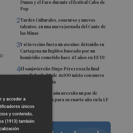
Dunas y el Faro durante el festival Cabo de
Pop
n
2
Tardes Culturales, concurso y nuevos
talentos, en una nueva jornada del Cante de
las Minas
3
Y si tu vecino fuera un asesino: detenido en
Cartagena un fugitivo buscado por un
do
homicidio cometido hace 43 años en EE UU
4
El sanjaviereño Hugo Pérez roza la final
mundial sub-20 de 4x100 mixto con nuevo
récord de España
5
El Hozono Jairis aún necesita un par de
r y acceder a
incorporaciones para su cuarto año en la LF
Endesa
tificadores únicos
a
cios y contenido,
os (1913)
también
ver
calización