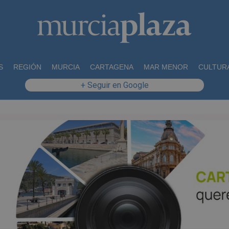
S
REGIÓN
MURCIA
CARTAGENA
MAR MENOR
CULTUR
+ Seguir en Google