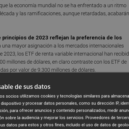
 que la economía mundial no se ha enfrentado a un ritmo
écada y las ramificaciones, aunque retardadas, acabará
principios de 2023 reflejan la preferencia de los
 una mayor asignación a los mercados internacionales
e 2023, los ETF de renta variable internacional han recibi
600 millones de dólares, en claro contraste con los ETF de
idas por valor de 9.300 millones de dólares.
able de sus datos
os socios utilizamos cookies y tecnologías similares para almacena
dispositivo y procesar datos personales, como su dirección IP, iden
ounidenses superaron a las internacionales debido 
ción, para ofrecer anuncios y contenido personalizados, medir anun
ctores: las ganancias y la valoración
. Las ganancias
n sobre la audiencia y mejorar los servicios.
Proveedores de tercer
renta variable a largo plazo. De cara al futuro, podemos 
s datos para estos y otros fines, incluido el uso de datos de geolo