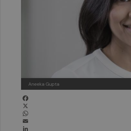
Aneeka Gupta
Facebook
X
WhatsApp
Email
LinkedIn