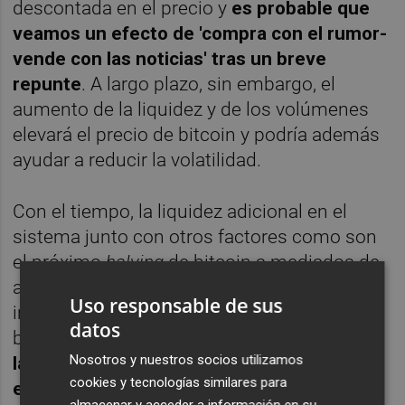
descontada en el precio y
es probable que
veamos un efecto de 'compra con el rumor-
vende con las noticias' tras un breve
repunte
. A largo plazo, sin embargo, el
aumento de la liquidez y de los volúmenes
elevará el precio de bitcoin y podría además
ayudar a reducir la volatilidad.
Con el tiempo, la liquidez adicional en el
sistema junto con otros factores como son
el próximo
halving
de bitcoin a mediados de
abril, o la probable caída de los tipos de
Uso responsable de sus
interés, podrían conducir a un precio de
datos
bitcoin de seis cifras a largo plazo.
Superar
Nosotros y nuestros socios utilizamos
la barrera de los 100.000 dólares durante
cookies y tecnologías similares para
este año es una posibilidad real.
El ETF de