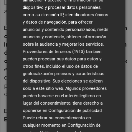
almacenar y acceder a información en su
bitcoin representa un paso crucial hacia la
dispositivo y procesar datos personales,
adopción masiva de los criptoactivos.
como su dirección IP, identificadores únicos
y datos de navegación, para ofrecer
En Bitpanda, estamos siendo testigos de un
anuncios y contenido personalizados, medir
creciente número de consultas de los más
anuncios y contenido, obtener información
importantes bancos sobre nuestra solución
sobre la audiencia y mejorar los servicios.
Proveedores de terceros (1913)
también
de marca blanca, servicios de custodia y
pueden procesar sus datos para estos y
otros productos B2B
. Hay un enorme interés
otros fines, incluido el uso de datos de
en la industria para entrar en el espacio
geolocalización precisos y características
cripto y participar activamente ofreciendo
del dispositivo. Sus elecciones se aplican
productos a sus clientes y estamos
solo a este sitio web. Algunos proveedores
dispuestos a ayudarles en este esfuerzo.
pueden basarse en el interés legítimo en
lugar del consentimiento; tiene derecho a
Eric Demuth es cofundador y CEO de
oponerse en
Configuración de publicidad
.
Puede retirar su consentimiento en
Bitpanda
cualquier momento en
Configuración de