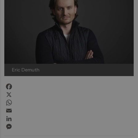
Eric Demuth
Facebook
X
WhatsApp
Email
LinkedIn
Messenger