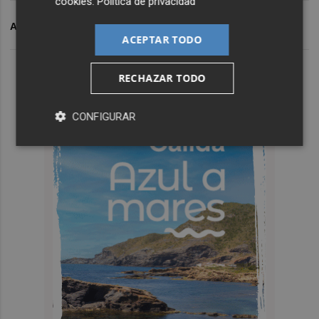
cookies
.
Política de privacidad
ARCHIVADO EN
BITCOIN
CRIPTOMONEDAS
VISA
COI
ACEPTAR TODO
RECHAZAR TODO
CONFIGURAR