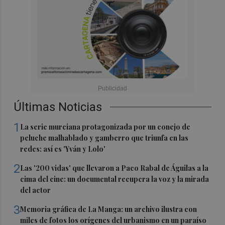
Últimas Noticias
1
La serie murciana protagonizada por un conejo de
peluche malhablado y gamberro que triunfa en las
redes: así es 'Yván y Lolo'
2
Las '200 vidas' que llevaron a Paco Rabal de Águilas a la
cima del cine: un documental recupera la voz y la mirada
del actor
3
Memoria gráfica de La Manga: un archivo ilustra con
miles de fotos los orígenes del urbanismo en un paraíso