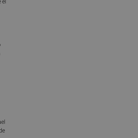
 el
o
a
ael
de