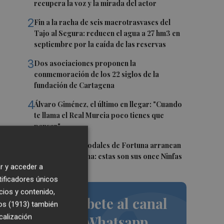
recupera la voz y la mirada del actor
2
Fin a la racha de seis macrotrasvases del
Tajo al Segura: reducen el agua a 27 hm3 en
septiembre por la caída de las reservas
3
Dos asociaciones proponen la
conmemoración de los 22 siglos de la
fundación de Cartagena
4
Álvaro Giménez, el último en llegar: "Cuando
te llama el Real Murcia poco tienes que
pensar"
5
Las Fiestas de Sodales de Fortuna arrancan
este fin de semana: estas son sus once Ninfas
r y acceder a
que
tificadores únicos
cios y contenido,
Suscríbete al canal
,
os (1913)
también
calización
de Whatsapp