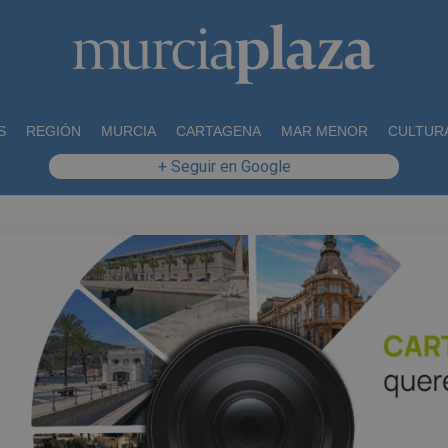
S
REGIÓN
MURCIA
CARTAGENA
MAR MENOR
CULTUR
+ Seguir en Google