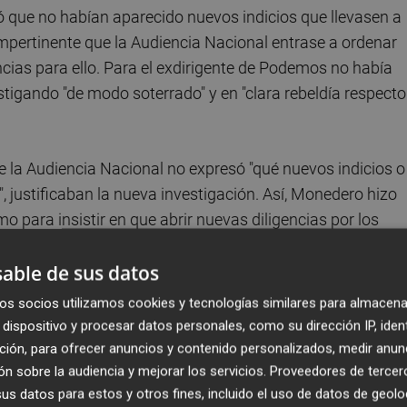
ó que no habían aparecido nuevos indicios que llevasen a
 impertinente que la Audiencia Nacional entrase a ordenar
encias para ello. Para el exdirigente de Podemos no había
stigando "de modo soterrado" y en "clara rebeldía respecto
e la Audiencia Nacional no expresó "qué nuevos indicios o
, justificaban la nueva investigación. Así, Monedero hizo
mo para insistir en que abrir nuevas diligencias por los
s exigencias del proceso debido y de la tutela judicial
able de sus datos
os socios utilizamos cookies y tecnologías similares para almacena
tá "en la fase de enjuiciamiento que precisa la certeza a 
dispositivo y procesar datos personales, como su dirección IP, iden
ante el inicio de una investigación al existir una apariencia
ción, para ofrecer anuncios y contenido personalizados, medir anun
rocedentes de una actividad que aparentemente delictiva"
n sobre la audiencia y mejorar los servicios.
Proveedores de tercer
s datos para estos y otros fines, incluido el uso de datos de geolo
ado negro.