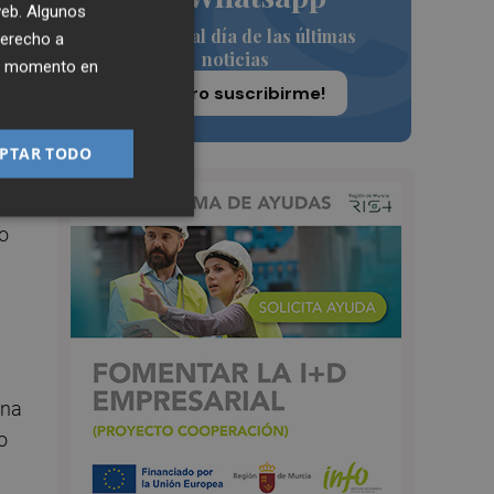
 web. Algunos
Siempre al día de las últimas
derecho a
noticias
ier momento en
¡Quiero suscribirme!
PTAR TODO
o
una
o