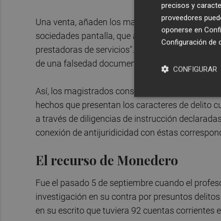
precisos y caracte
proveedores pueden
Una venta, añaden los magistrados, que se habr
oponerse en
Confi
sociedades pantalla, que aflorarían al mercado 
Configuración de 
prestadoras de servicios". Se trata, apuntan, de
de una falsedad documental".
CONFIGURAR
Así, los magistrados consideran que "debe desest
hechos que presentan los caracteres de delito 
a través de diligencias de instrucción declarad
conexión de antijuridicidad con éstas correspon
El recurso de Monedero
Fue el pasado 5 de septiembre cuando el profesor 
investigación en su contra por presuntos delito
en su escrito que tuviera 92 cuentas corrientes 