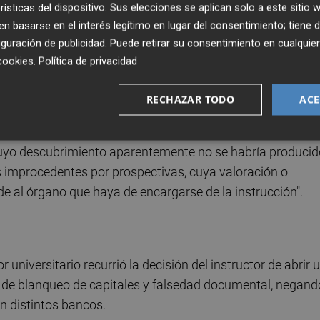
rísticas del dispositivo. Sus elecciones se aplican solo a este sitio
 basarse en el interés legítimo en lugar del consentimiento; tiene 
ía realizado supuestamente "interponiendo testaferros y
guración de publicidad
. Puede retirar su consentimiento en cualqu
lícito como pago de préstamos o a través de sociedades
cookies
.
Política de privacidad
 unos "hechos que en apariencia" presentan "los caracteres
RECHAZAR TODO
ACE
imarse el recurso al describirse en el auto recurrido unos
cuyo descubrimiento aparentemente no se habría producid
as improcedentes por prospectivas, cuya valoración o
de al órgano que haya de encargarse de la instrucción".
universitario recurrió la decisión del instructor de abrir 
s de blanqueo de capitales y falsedad documental, negand
en distintos bancos.