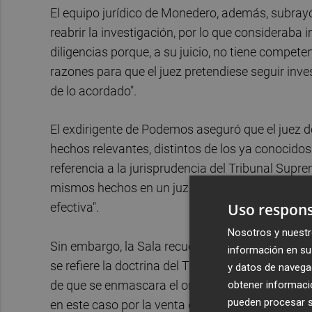
El equipo jurídico de Monedero, además, subray
reabrir la investigación, por lo que consideraba
diligencias porque, a su juicio, no tiene compet
razones para que el juez pretendiese seguir inve
de lo acordado".
El exdirigente de Podemos aseguró que el juez d
hechos relevantes, distintos de los ya conocidos"
referencia a la jurisprudencia del Tribunal Supre
mismos hechos en un juzgado distinto "quiebra la
Uso respons
efectiva".
Nosotros y nuestr
Sin embargo, la Sala recuerda que la causa no es
información en su 
se refiere la doctrina del Tribunal Supremo, sino 
y datos de navega
de que se enmascara el origen de unos fondos p
obtener informació
pueden procesar su
en este caso por la venta de petróleo en el merc